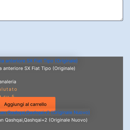
anteriore SX Fiat Tipo (Originale)
analeria
alutato
0
su 5
Aggiungi al carrello
san Qashqai,Qashqai+2 (Originale Nuovo)