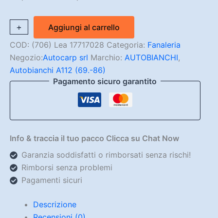
Plastica
+
-
Aggiungi al carrello
Posteriore
sx
COD:
(706) Lea 17717028
Categoria:
Fanaleria
Innocenti
Negozio:
Autocarp srl
Marchio:
AUTOBIANCHI
,
A112
Autobianchi A112 (69.-86)
(Originale)
Pagamento sicuro garantito
quantità
Info & traccia il tuo pacco Clicca su Chat Now
Garanzia soddisfatti o rimborsati senza rischi!
Rimborsi senza problemi
Pagamenti sicuri
Descrizione
Recensioni (0)