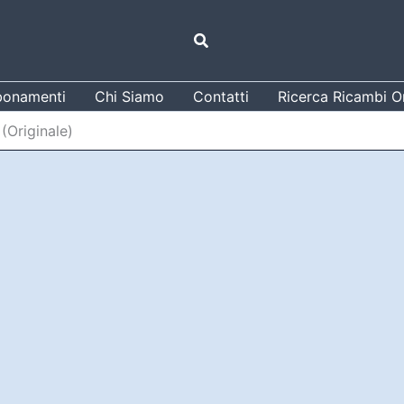
Cerca
onamenti
Chi Siamo
Contatti
Ricerca Ricambi Or
 (Originale)