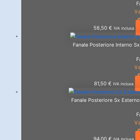
F
V
58,50
€
IVA inclusa
Fanale Posteriore Interno S
F
V
81,50
€
IVA inclusa
Fanale Posteriore Sx Esterno
F
V
94,00
€
IVA inclusa