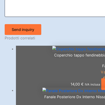
Send inquiry
Prodotti correlati
Coperchio tappo fendinebbia 
F
V
14,00
€
IVA inclusa
Fanale Posteriore Dx Interno Nis