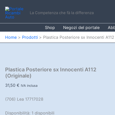
Vai
al
La Competenza che fà la differenza
contenuto
Shop
Negozi del portale
Abb
Home
Prodotti
Plastica Posteriore sx Innocenti A112
Plastica Posteriore sx Innocenti A112
(Originale)
31,50
€
IVA inclusa
(706) Lea 17717028
Disponibilità:
1 disponibili