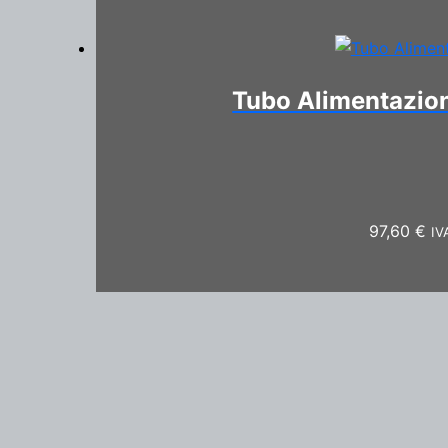
Tubo Alimentazio
97,60
€
IV