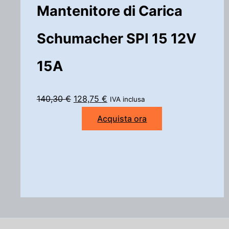
Mantenitore di Carica
Schumacher SPI 15 12V
15A
I
I
140,30
€
128,75
€
IVA inclusa
l
l
Acquista ora
p
p
r
r
e
e
z
z
z
z
o
o
o
a