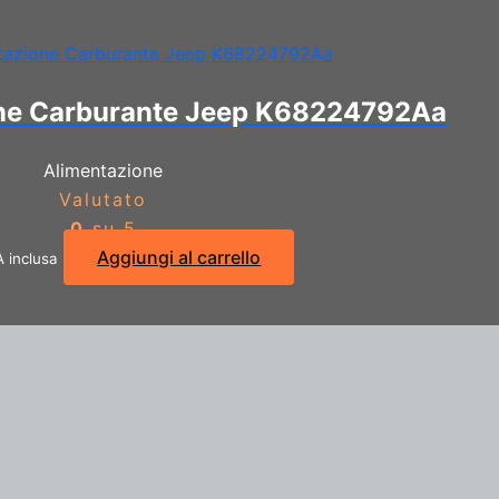
ne Carburante Jeep K68224792Aa
Alimentazione
Valutato
0
su 5
Aggiungi al carrello
A inclusa