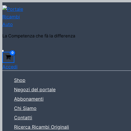
Vai
al
contenuto
La Competenza che fà la differenza
Cerca
Accedi
Shop
Negozi del portale
Abbonamenti
Chi Siamo
Contatti
Ricerca Ricambi Originali