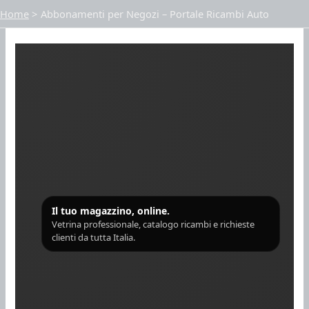
Vai
Home
Abbonamenti per Negozi – Portale Ricambi Auto
al
contenuto
Il tuo magazzino, online.
Vetrina professionale, catalogo ricambi e richieste
clienti da tutta Italia.