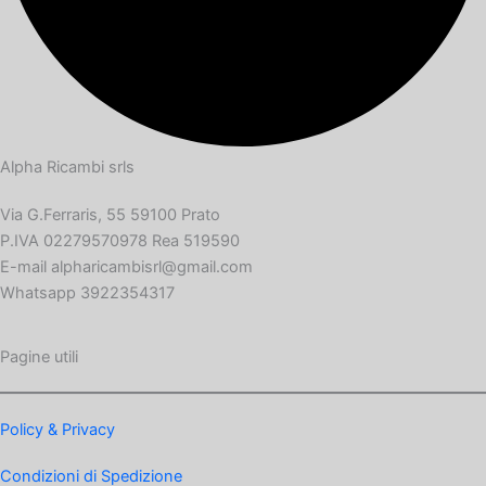
Alpha Ricambi srls
Via G.Ferraris, 55 59100 Prato
P.IVA 02279570978 Rea 519590
E-mail alpharicambisrl@gmail.com
Whatsapp 3922354317
Pagine utili
Policy & Privacy
Condizioni di Spedizione