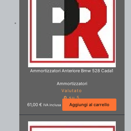
Ammortizzatori Anteriore Bmw 528 Cada1
Ammortizzatori
Valutato
0
su 5
61,00
€
Aggiungi al carrello
IVA inclusa