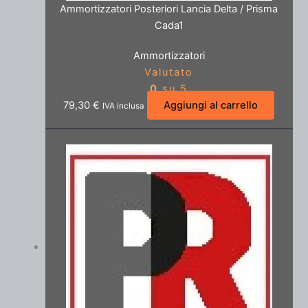
Ammortizzatori Posteriori Lancia Delta / Prisma
Cada1
Ammortizzatori
Valutato
0
su 5
79,30
€
Aggiungi al carrello
IVA inclusa