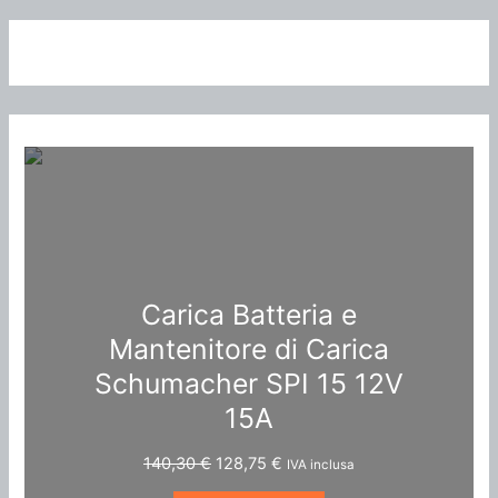
Carica Batteria e
Mantenitore di Carica
Schumacher SPI 15 12V
15A
I
I
140,30
€
128,75
€
IVA inclusa
l
l