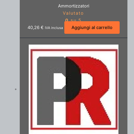
Ammortizzatori
Valutato
0
su 5
40,26
€
Aggiungi al carrello
IVA inclusa