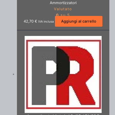
Ammortizzatori
Valutato
0
su 5
42,70
€
Aggiungi al carrello
IVA inclusa