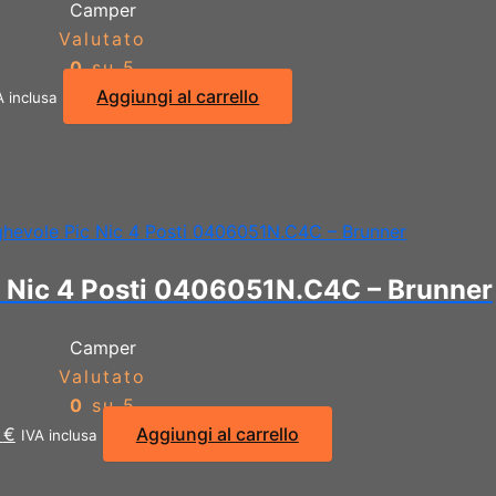
Camper
Valutato
0
su 5
Aggiungi al carrello
A inclusa
c Nic 4 Posti 0406051N.C4C – Brunner
Camper
Valutato
0
su 5
Il
4
€
Aggiungi al carrello
IVA inclusa
o
prezzo
ale
attuale