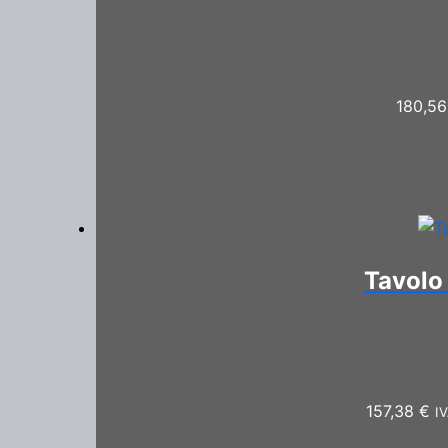
180,5
Tavolo
157,38
€
IV