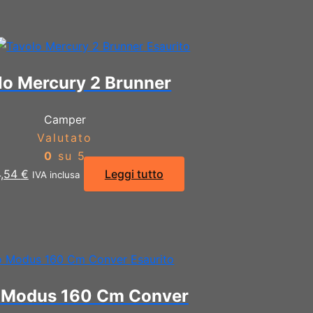
è:
 €.
101,14 €.
Esaurito
lo Mercury 2 Brunner
Camper
Valutato
0
su 5
Il
4,54
€
Leggi tutto
IVA inclusa
ezzo
prezzo
iginale
attuale
a:
è:
,18 €.
64,54 €.
Esaurito
 Modus 160 Cm Conver