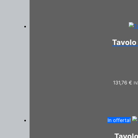
Tavolo
131,76
€
IV
In offerta!
Tavolo