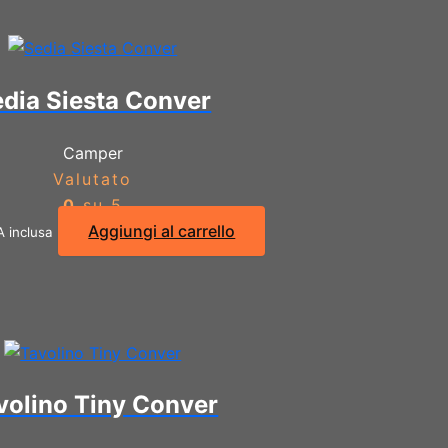
dia Siesta Conver
Camper
Valutato
0
su 5
Aggiungi al carrello
A inclusa
volino Tiny Conver