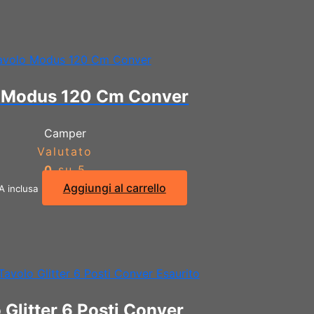
 Modus 120 Cm Conver
Camper
Valutato
0
su 5
Aggiungi al carrello
A inclusa
Esaurito
 Glitter 6 Posti Conver