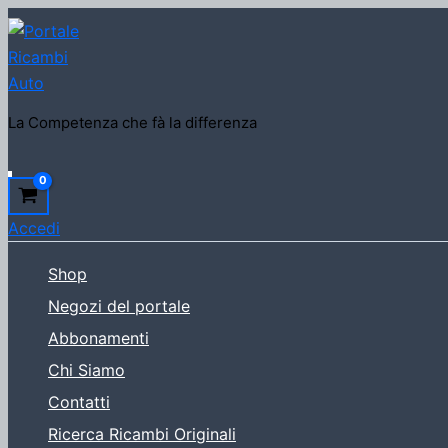
Vai
al
contenuto
La Competenza che fà la differenza
Cerca
Accedi
Shop
Negozi del portale
Abbonamenti
Chi Siamo
Contatti
Ricerca Ricambi Originali