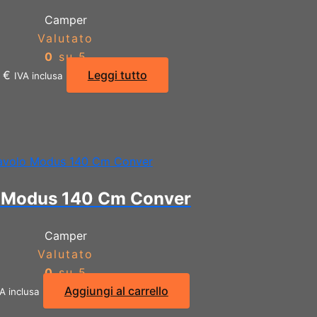
Camper
Valutato
0
su 5
6
€
Leggi tutto
IVA inclusa
 Modus 140 Cm Conver
Camper
Valutato
0
su 5
Aggiungi al carrello
A inclusa