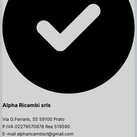
Alpha Ricambi srls
Via G.Ferraris, 55 59100 Prato
P.IVA 02279570978 Rea 519590
E-mail alpharicambisrl@gmail.com