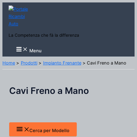
Vai
al
contenuto
La Competenza che fà la differenza
Main
Menu
Menu
Home
Prodotti
Impianto Frenante
Cavi Freno a Mano
Cavi Freno a Mano
Cerca per Modello