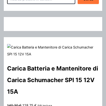
Carica Batteria e Mantenitore di
Carica Schumacher SPI 15 12V
15A
I
I
140,30
€
128,75
€
IVA inclusa