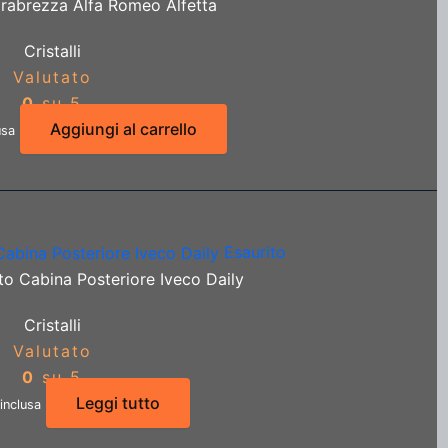
arabrezza Alfa Romeo Alfetta
Cristalli
Valutato
0
su 5
Aggiungi al carrello
usa
Esaurito
to Cabina Posteriore Iveco Daily
Cristalli
Valutato
0
su 5
Leggi tutto
inclusa