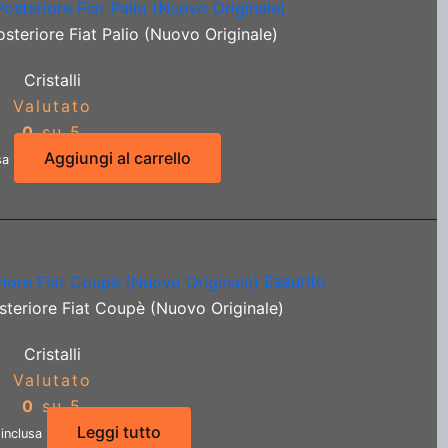
steriore Fiat Palio (Nuovo Originale)
Cristalli
Valutato
0
su 5
Aggiungi al carrello
sa
Esaurito
steriore Fiat Coupè (Nuovo Originale)
Cristalli
Valutato
0
su 5
Leggi tutto
 inclusa