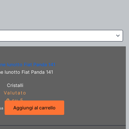
e lunotto Fiat Panda 141
Cristalli
Valutato
0
su 5
Aggiungi al carrello
sa