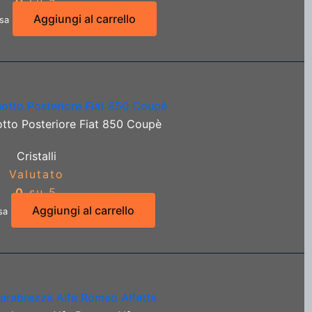
0
su 5
Aggiungi al carrello
usa
otto Posteriore Fiat 850 Coupè
Cristalli
Valutato
0
su 5
Aggiungi al carrello
sa