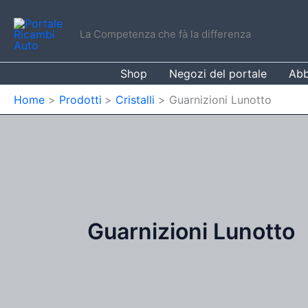
Vai
al
La Competenza che fà la differenza
contenuto
Shop
Negozi del portale
Abb
Home
Prodotti
Cristalli
Guarnizioni Lunotto
Guarnizioni Lunotto