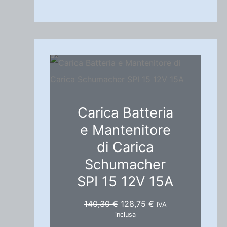
Carica Batteria
e Mantenitore
di Carica
Schumacher
SPI 15 12V 15A
I
I
140,30
€
128,75
€
IVA
l
l
inclusa
p
p