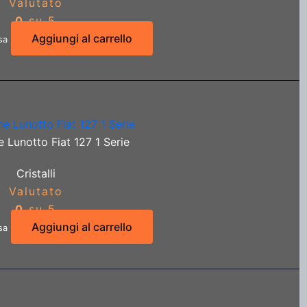
Valutato
0
su 5
Aggiungi al carrello
sa
 Lunotto Fiat 127 1 Serie
Cristalli
Valutato
0
su 5
Aggiungi al carrello
sa