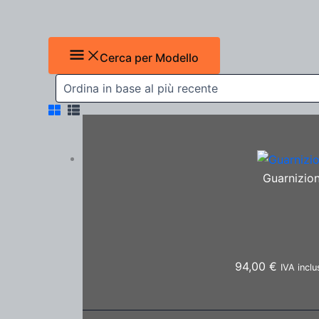
Cerca per Modello
Guarnizion
94,00
€
IVA inclu