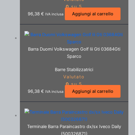
0
su 5
96,38
€
Aggiungi al carrello
IVA inclusa
Barra Duomi Volkswagen Golf Iii Gti 03684Gti
Sparco
Barre Stabilizzatrici
Valutato
0
su 5
96,38
€
Aggiungi al carrello
IVA inclusa
Terminale Barra Paraincastro dx/sx Iveco Daily
(500326871)