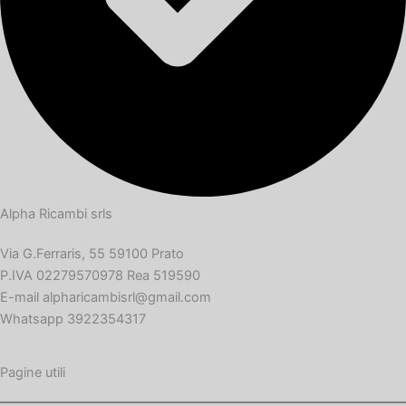
Alpha Ricambi srls
Via G.Ferraris, 55 59100 Prato
P.IVA 02279570978 Rea 519590
E-mail alpharicambisrl@gmail.com
Whatsapp 3922354317
Pagine utili