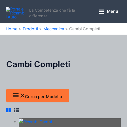
Vai
al
La Competenza che fà la
Menu
Main
differenza
contenuto
Menu
Home
Prodotti
Meccanica
Cambi Completi
Cambi Completi
Cerca per Modello