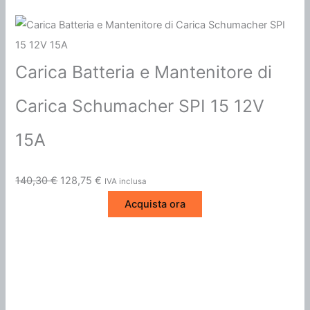
Carica Batteria e Mantenitore di
Carica Schumacher SPI 15 12V
15A
I
I
140,30
€
128,75
€
IVA inclusa
l
l
Acquista ora
p
p
r
r
e
e
z
z
z
z