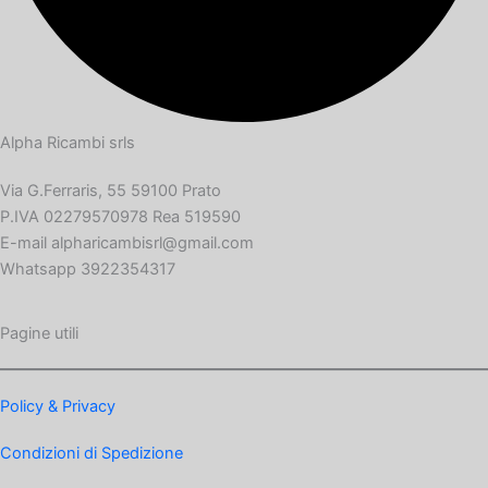
Alpha Ricambi srls
Via G.Ferraris, 55 59100 Prato
P.IVA 02279570978 Rea 519590
E-mail alpharicambisrl@gmail.com
Whatsapp 3922354317
Pagine utili
Policy & Privacy
Condizioni di Spedizione