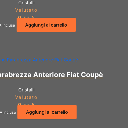
Cristalli
Valutato
0
su 5
Aggiungi al carrello
A inclusa
rabrezza Anteriore Fiat Coupè
Cristalli
Valutato
0
su 5
Aggiungi al carrello
A inclusa