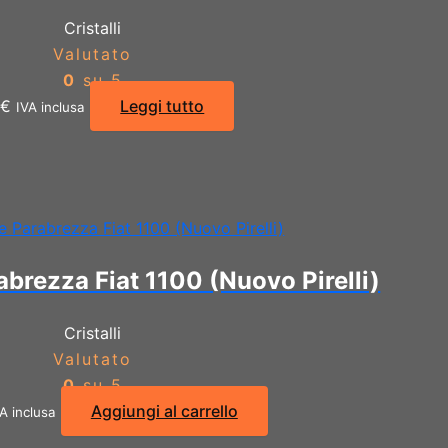
Cristalli
Valutato
0
su 5
0
€
Leggi tutto
IVA inclusa
brezza Fiat 1100 (Nuovo Pirelli)
Cristalli
Valutato
0
su 5
Aggiungi al carrello
A inclusa