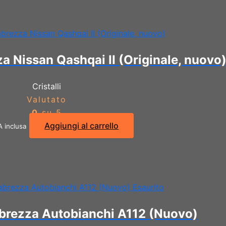
a Nissan Qashqai II (Originale, nuovo
Cristalli
Valutato
0
su 5
Aggiungi al carrello
A inclusa
Esaurito
brezza Autobianchi A112 (Nuovo)