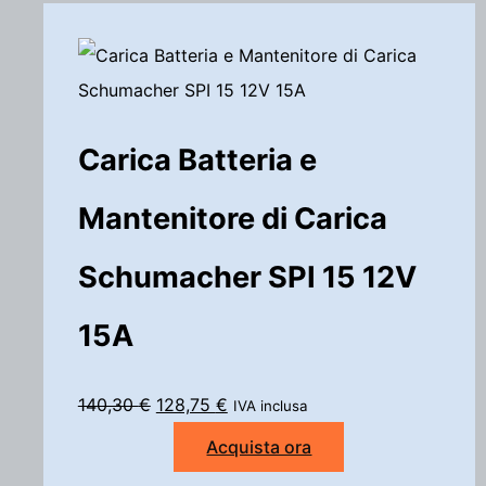
Carica Batteria e
Mantenitore di Carica
Schumacher SPI 15 12V
15A
I
I
140,30
€
128,75
€
IVA inclusa
l
l
Acquista ora
p
p