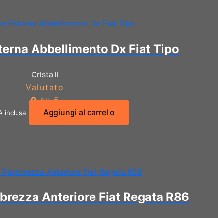
terna Abbellimento Dx Fiat Tipo
Cristalli
Valutato
0
su 5
Aggiungi al carrello
A inclusa
brezza Anteriore Fiat Regata R86