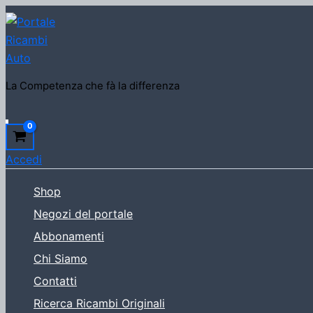
Vai
al
contenuto
La Competenza che fà la differenza
Cerca
Accedi
Shop
Negozi del portale
Abbonamenti
Chi Siamo
Contatti
Ricerca Ricambi Originali