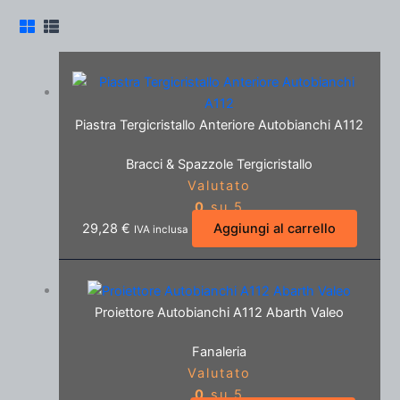
Piastra Tergicristallo Anteriore Autobianchi A112
Bracci & Spazzole Tergicristallo
Valutato
0
su 5
29,28
€
Aggiungi al carrello
IVA inclusa
Proiettore Autobianchi A112 Abarth Valeo
Fanaleria
Valutato
0
su 5