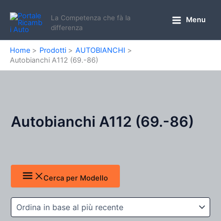
Vai
al
La Competenza che fà la
Menu
Main
differenza
contenuto
Menu
Home
Prodotti
AUTOBIANCHI
Autobianchi A112 (69.-86)
Autobianchi A112 (69.-86)
Cerca per Modello