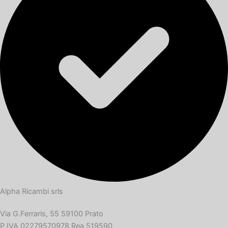
Alpha Ricambi srls
Via G.Ferraris, 55 59100 Prato
P.IVA 02279570978 Rea 519590