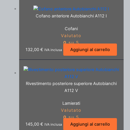
Cofano anteriore Autobianchi A112 I
Cofani
Valutato
0
su 5
132,00
€
Aggiungi al carrello
IVA inclusa
Rivestimento posteriore superiore Autobianchi
A112 V
Lamierati
Valutato
0
su 5
145,00
€
Aggiungi al carrello
IVA inclusa