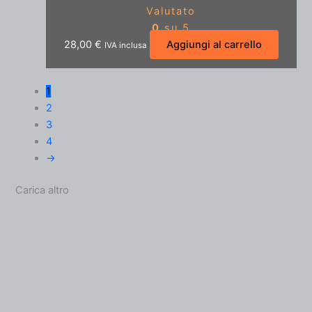
Valutato
0
su 5
28,00
€
Aggiungi al carrello
IVA inclusa
1
2
3
4
→
Carica altro