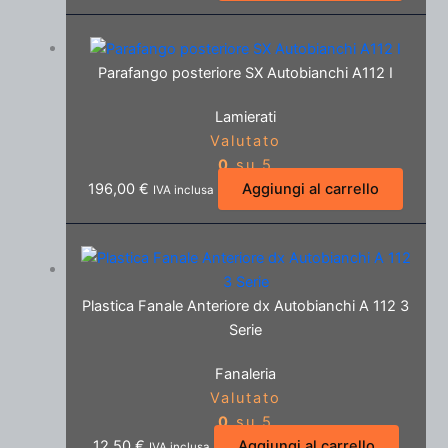
Parafango posteriore SX Autobianchi A112 I
Lamierati
Valutato
0
su 5
196,00
€
Aggiungi al carrello
IVA inclusa
Plastica Fanale Anteriore dx Autobianchi A 112 3
Serie
Fanaleria
Valutato
0
su 5
12,50
€
Aggiungi al carrello
IVA inclusa