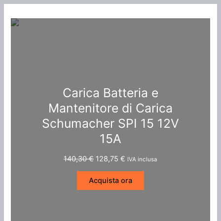
Carica Batteria e
Mantenitore di Carica
Schumacher SPI 15 12V
15A
I
I
140,30
€
128,75
€
IVA inclusa
l
l
p
p
Acquista ora
r
r
e
e
z
z
z
z
o
o