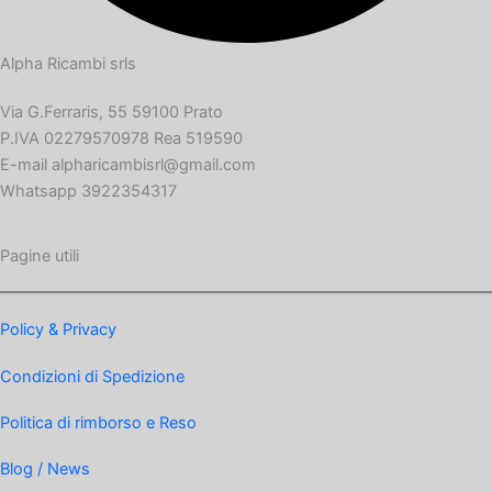
Alpha Ricambi srls
Via G.Ferraris, 55 59100 Prato
P.IVA 02279570978 Rea 519590
E-mail alpharicambisrl@gmail.com
Whatsapp 3922354317
Pagine utili
Policy & Privacy
Condizioni di Spedizione
Politica di rimborso e Reso
Blog / News