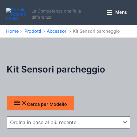
Vai
al
La Competenza che fà la
Menu
Main
differenza
contenuto
Menu
Home
Prodotti
Accessori
Kit Sensori parcheggio
Kit Sensori parcheggio
Cerca per Modello