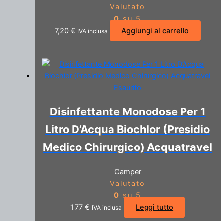
Valutato
0
su 5
7,20
€
Aggiungi al carrello
IVA inclusa
Esaurito
Disinfettante Monodose Per 1
Litro D’Acqua Biochlor (Presidio
Medico Chirurgico) Acquatravel
Camper
Valutato
0
su 5
1,77
€
Leggi tutto
IVA inclusa