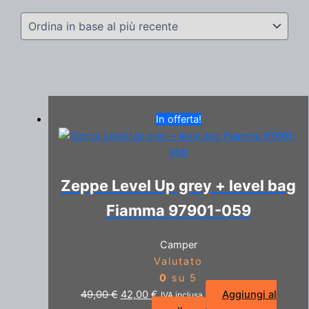
In offerta!
Zeppe Level Up grey + level bag
Fiamma 97901-059
Camper
Valutato
0
su 5
Il
Il
49,00
€
42,00
€
Aggiungi al
IVA inclusa