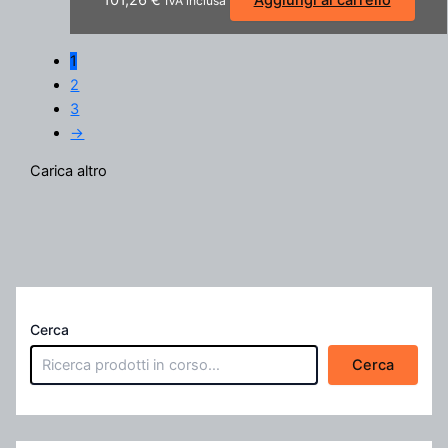
101,26
€
Aggiungi al carrello
IVA inclusa
1
2
3
→
Carica altro
Cerca
Cerca