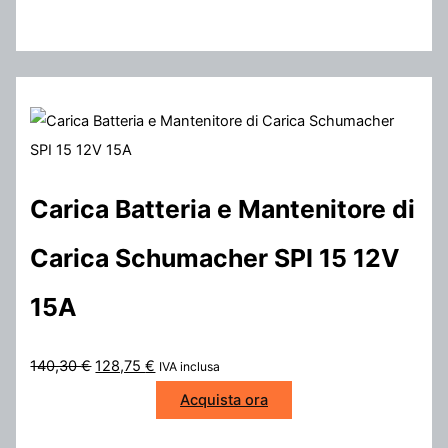
Carica Batteria e Mantenitore di
Carica Schumacher SPI 15 12V
15A
I
I
140,30
€
128,75
€
IVA inclusa
l
l
Acquista ora
p
p