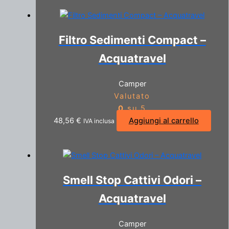
Filtro Sedimenti Compact –
Acquatravel
Camper
Valutato
0
su 5
48,56
€
Aggiungi al carrello
IVA inclusa
Smell Stop Cattivi Odori –
Acquatravel
Camper