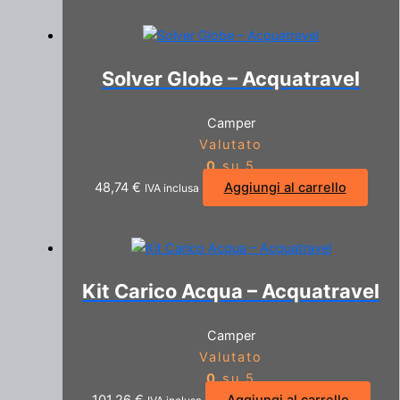
Solver Globe – Acquatravel
Camper
Valutato
0
su 5
48,74
€
Aggiungi al carrello
IVA inclusa
Kit Carico Acqua – Acquatravel
Camper
Valutato
0
su 5