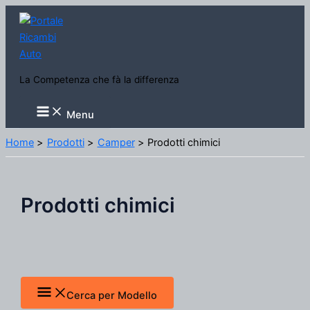
Vai
al
contenuto
La Competenza che fà la differenza
Main
Menu
Menu
Home
Prodotti
Camper
Prodotti chimici
Prodotti chimici
Cerca per Modello