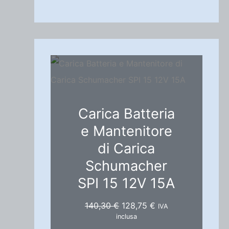
Carica Batteria
e Mantenitore
di Carica
Schumacher
SPI 15 12V 15A
I
I
140,30
€
128,75
€
IVA
l
l
inclusa
p
p