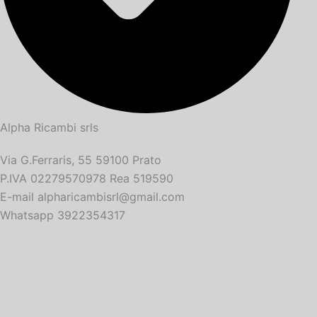
Alpha Ricambi srls
Via G.Ferraris, 55 59100 Prato
P.IVA 02279570978 Rea 519590
E-mail alpharicambisrl@gmail.com
Whatsapp 3922354317