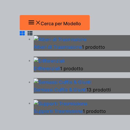
Cerca per Modello
Alberi di Trasmissione
1 prodotto
Differenziali
1 prodotto
Semiassi Cuffie & Giunti
13 prodotti
Supporti Trasmissione
1 prodotto