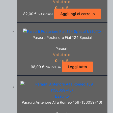
Valutato
0
su 5
82,00
€
Aggiungi al carrello
IVA inclusa
Esaurito
Paraurti Posteriore Fiat 124 Special
Paraurti
Valutato
0
su 5
98,00
€
Leggi tutto
IVA inclusa
Esaurito
Paraurti Anteriore Alfa Romeo 159 (156059746)