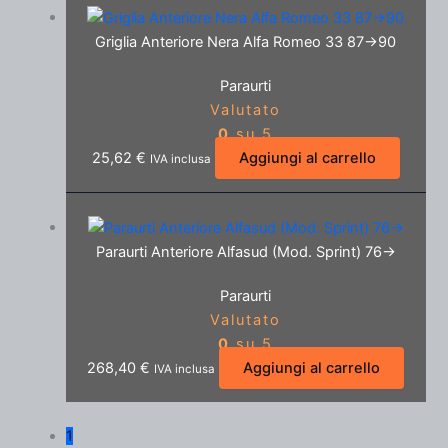
Griglia Anteriore Nera Alfa Romeo 33 87->90
Paraurti
Valutato
0
su 5
25,62
€
Aggiungi al carrello
IVA inclusa
Paraurti Anteriore Alfasud (Mod. Sprint) 76->
Paraurti
Valutato
0
su 5
268,40
€
Aggiungi al carrello
IVA inclusa
1