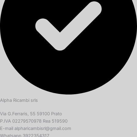
Alpha Ricambi srls
Via G.Ferraris, 55 59100 Prato
P.IVA 02279570978 Rea 519590
E-mail alpharicambisrl@gmail.com
Whatsapp 3922354317