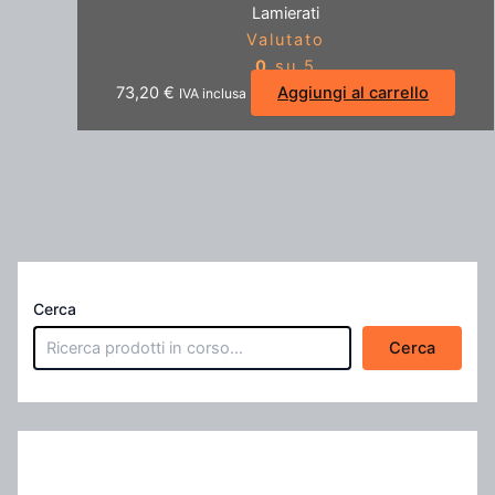
Lamierati
Valutato
0
su 5
73,20
€
Aggiungi al carrello
IVA inclusa
Cerca
Cerca