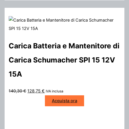
Carica Batteria e Mantenitore di
Carica Schumacher SPI 15 12V
15A
I
I
140,30
€
128,75
€
IVA inclusa
l
l
Acquista ora
p
p
r
r
e
e