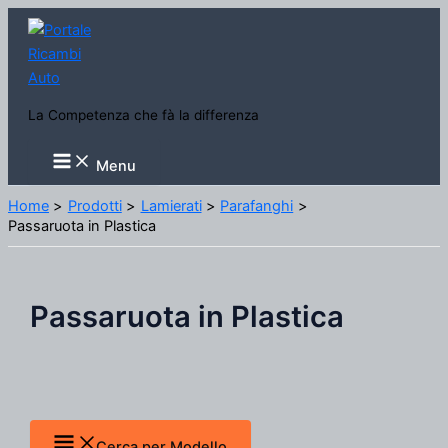
Vai
al
contenuto
La Competenza che fà la differenza
Main
Menu
Menu
Home
Prodotti
Lamierati
Parafanghi
Passaruota in Plastica
Passaruota in Plastica
Cerca per Modello