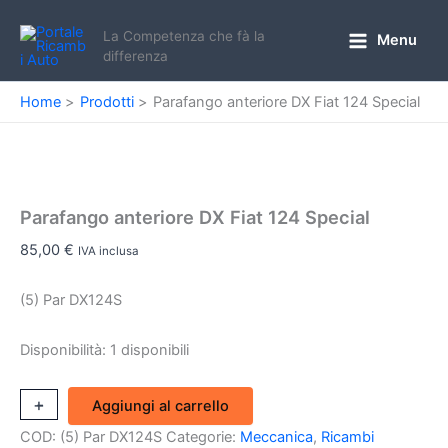
Vai
al
La Competenza che fà la
Menu
Main
differenza
contenuto
Menu
Home
Prodotti
Parafango anteriore DX Fiat 124 Special
Parafango anteriore DX Fiat 124 Special
85,00
€
IVA inclusa
(5) Par DX124S
Disponibilità:
1 disponibili
Parafango
+
-
Aggiungi al carrello
anteriore
COD:
(5) Par DX124S
Categorie:
Meccanica
,
Ricambi
DX