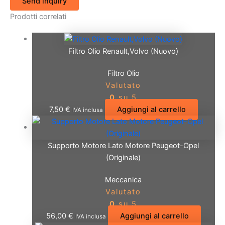
Send inquiry
Prodotti correlati
Filtro Olio Renault,Volvo (Nuovo)
Filtro Olio
Valutato
0
su 5
7,50
€
Aggiungi al carrello
IVA inclusa
Supporto Motore Lato Motore Peugeot-Opel
(Originale)
Meccanica
Valutato
0
su 5
56,00
€
Aggiungi al carrello
IVA inclusa