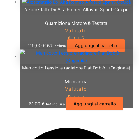
Alzacristallo Dx Alfa Romeo Alfasud Sprint-Coupè
Guarnizione Motore & Testata
Valutato
0
su 5
119,00
€
Aggiungi al carrello
IVA inclusa
Manicotto flessibile radiatore Fiat Doblò I (Originale)
Meccanica
Valutato
0
su 5
61,00
€
Aggiungi al carrello
IVA inclusa