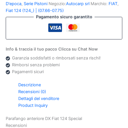
Fiat
D'epoca
,
Serie Pistoni
Negozio:
Autocarp srl
Marchio:
FIAT
,
124
Fiat 124 (124_) | (07.66-07.75)
Special
Pagamento sicuro garantito
quantità
Info & traccia il tuo pacco Clicca su Chat Now
Garanzia soddisfatti o rimborsati senza rischi!
Rimborsi senza problemi
Pagamenti sicuri
Descrizione
Recensioni (0)
Dettagli del venditore
Product Inquiry
Parafango anteriore DX Fiat 124 Special
Recensioni