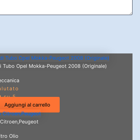
di Tubo Opel Mokka-Peugeot 2008 (Originale)
ccanica
alutato
0
su 5
Aggiungi al carrello
o Citroen,Peugeot
ltro Olio