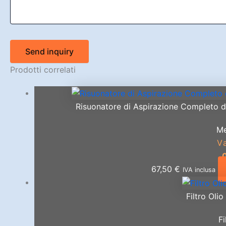
Send inquiry
Prodotti correlati
Risuonatore di Aspirazione Completo 
Me
V
67,50
€
IVA inclusa
Filtro Oli
Fi