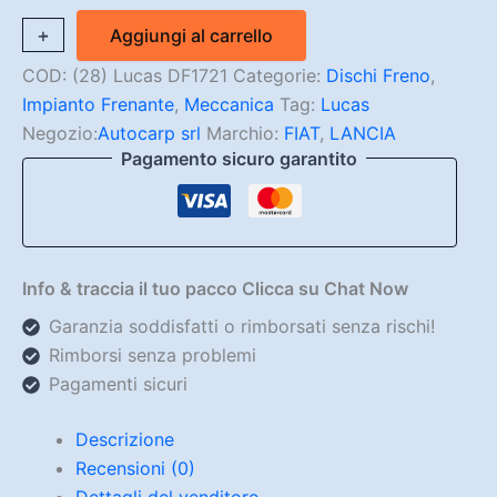
Coppia
+
-
Aggiungi al carrello
Dischi
Freno
COD:
(28) Lucas DF1721
Categorie:
Dischi Freno
,
Fiat,Lancia
Impianto Frenante
,
Meccanica
Tag:
Lucas
(Nuovi)
Negozio:
Autocarp srl
Marchio:
FIAT
,
LANCIA
quantità
Pagamento sicuro garantito
Info & traccia il tuo pacco Clicca su Chat Now
Garanzia soddisfatti o rimborsati senza rischi!
Rimborsi senza problemi
Pagamenti sicuri
Descrizione
Recensioni (0)
Dettagli del venditore