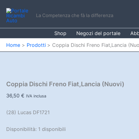
Vai
al
La Competenza che fà la differenza
contenuto
Shop
Negozi del portale
Abb
Home
Prodotti
Coppia Dischi Freno Fiat,Lancia (Nuo
Coppia Dischi Freno Fiat,Lancia (Nuovi)
36,50
€
IVA inclusa
(28) Lucas DF1721
Disponibilità:
1 disponibili