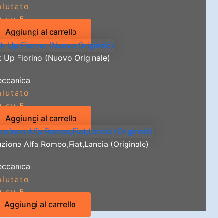
alutato
0
su 5
Aggiungi al carrello
k Up Fiorino (Nuovo Originale)
ccanica
alutato
0
su 5
Aggiungi al carrello
zione Alfa Romeo,Fiat,Lancia (Originale)
ccanica
alutato
0
su 5
Aggiungi al carrello