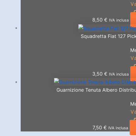
V
8,50
€
IVA inclusa
Squadretta Fiat 127 Pic
Me
V
3,50
€
IVA inclusa
Guarnizione Tenuta Albero Distribu
Me
V
7,50
€
IVA inclusa