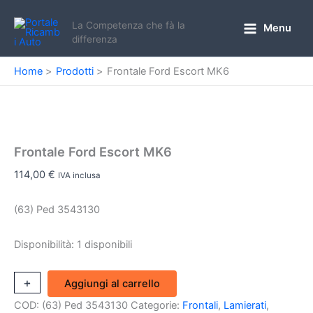
Vai
al
La Competenza che fà la
Menu
Main
differenza
contenuto
Menu
Home
Prodotti
Frontale Ford Escort MK6
Frontale Ford Escort MK6
114,00
€
IVA inclusa
(63) Ped 3543130
Disponibilità:
1 disponibili
Frontale
+
-
Aggiungi al carrello
Ford
COD:
(63) Ped 3543130
Categorie:
Frontali
,
Lamierati
,
Escort