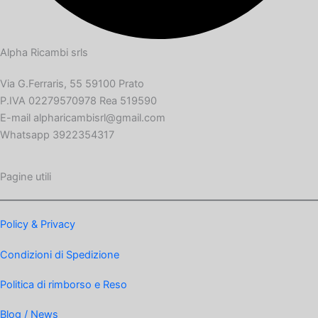
Alpha Ricambi srls
Via G.Ferraris, 55 59100 Prato
P.IVA 02279570978 Rea 519590
E-mail alpharicambisrl@gmail.com
Whatsapp 3922354317
Pagine utili
Policy & Privacy
Condizioni di Spedizione
Politica di rimborso e Reso
Blog / News