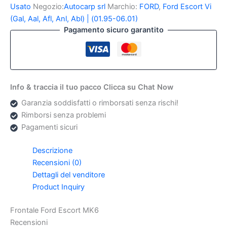
MK6
Usato
Negozio:
Autocarp srl
Marchio:
FORD
,
Ford Escort Vi
quantità
(Gal, Aal, Afl, Anl, Abl) | (01.95-06.01)
Pagamento sicuro garantito
Info & traccia il tuo pacco Clicca su Chat Now
Garanzia soddisfatti o rimborsati senza rischi!
Rimborsi senza problemi
Pagamenti sicuri
Descrizione
Recensioni (0)
Dettagli del venditore
Product Inquiry
Frontale Ford Escort MK6
Recensioni