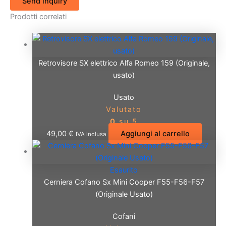
Send inquiry
Prodotti correlati
Retrovisore SX elettrico Alfa Romeo 159 (Originale,
usato)
Usato
Valutato
0
su 5
49,00
€
Aggiungi al carrello
IVA inclusa
Esaurito
Cerniera Cofano Sx Mini Cooper F55-F56-F57
(Originale Usato)
Cofani