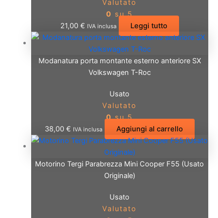
Valutato
0
su 5
21,00
€
Leggi tutto
IVA inclusa
Modanatura porta montante esterno anteriore SX
Volkswagen T-Roc
Usato
Valutato
0
su 5
38,00
€
Aggiungi al carrello
IVA inclusa
Motorino Tergi Parabrezza Mini Cooper F55 (Usato
Originale)
Usato
Valutato