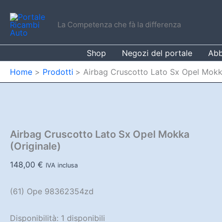
Vai
al
La Competenza che fà la differenza
contenuto
Shop
Negozi del portale
Abb
Home
Prodotti
Airbag Cruscotto Lato Sx Opel Mokka
Airbag Cruscotto Lato Sx Opel Mokka
(Originale)
148,00
€
IVA inclusa
(61) Ope 98362354zd
Disponibilità:
1 disponibili