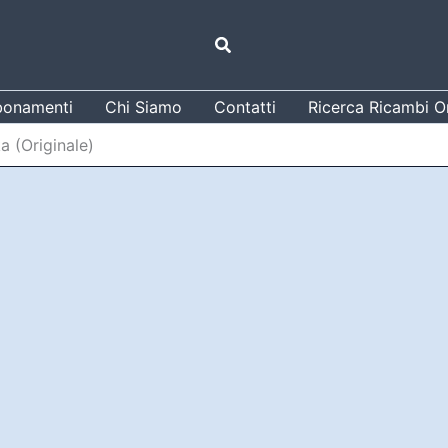
Cerca
onamenti
Chi Siamo
Contatti
Ricerca Ricambi Or
 (Originale)