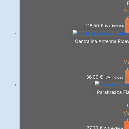
V
116,50
€
IVA inclusa
Centralina Antenna Ricev
V
36,00
€
IVA inclusa
Parabrezza Fia
C
V
77,00
€
IVA inclusa