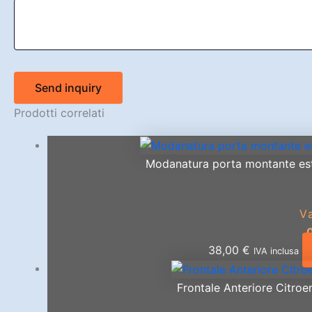
Send inquiry
Prodotti correlati
Modanatura porta montante es
V
38,00
€
IVA inclusa
Frontale Anteriore Citroe