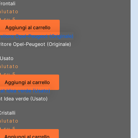
Frontali
alutato
0
su 5
Aggiungi al carrello
itore Opel-Peugeot (Originale)
Usato
alutato
0
su 5
Aggiungi al carrello
t Idea verde (Usato)
ristalli
alutato
0
su 5
Aggiungi al carrello