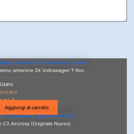
terno anteriore SX Volkswagen T-Roc
Usato
alutato
0
su 5
Aggiungi al carrello
n C3 Aircross (Originale Nuovo)