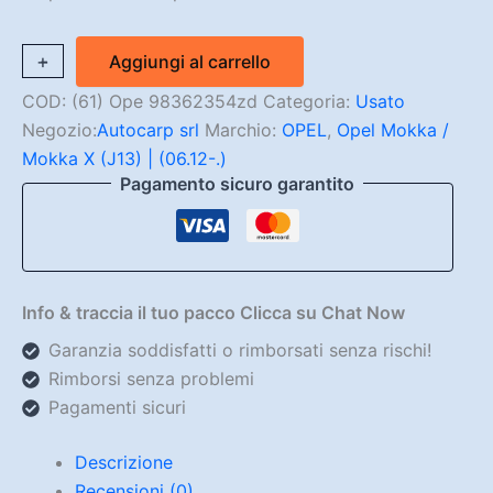
Airbag
+
-
Aggiungi al carrello
Cruscotto
Lato
COD:
(61) Ope 98362354zd
Categoria:
Usato
Sx
Negozio:
Autocarp srl
Marchio:
OPEL
,
Opel Mokka /
Opel
Mokka X (J13) | (06.12-.)
Mokka
Pagamento sicuro garantito
(Originale)
quantità
Info & traccia il tuo pacco Clicca su Chat Now
Garanzia soddisfatti o rimborsati senza rischi!
Rimborsi senza problemi
Pagamenti sicuri
Descrizione
Recensioni (0)