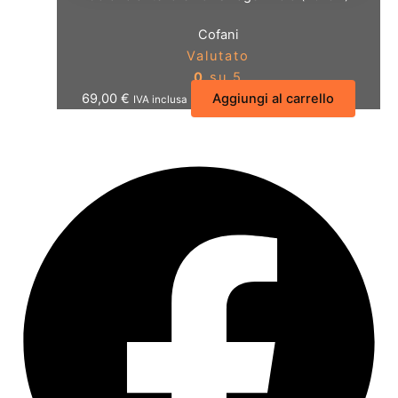
Cofani
Valutato
0
su 5
69,00
€
Aggiungi al carrello
IVA inclusa