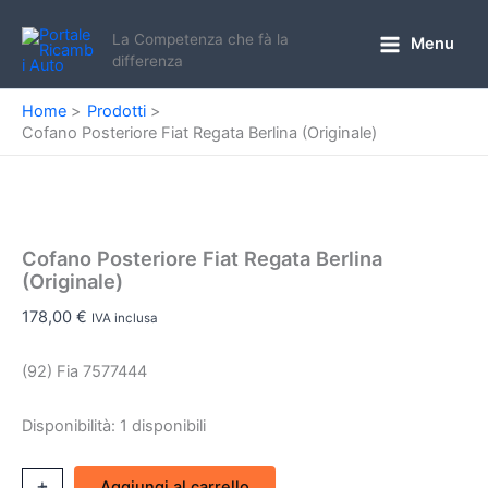
Vai
al
La Competenza che fà la
Menu
Main
differenza
contenuto
Menu
Home
Prodotti
Cofano Posteriore Fiat Regata Berlina (Originale)
Cofano Posteriore Fiat Regata Berlina
(Originale)
178,00
€
IVA inclusa
(92) Fia 7577444
Disponibilità:
1 disponibili
Cofano
+
-
Aggiungi al carrello