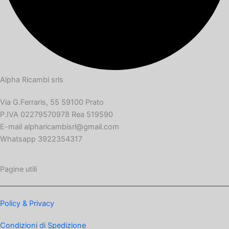
Alpha Ricambi srls
Via G.Ferraris, 55 59100 Prato
P.IVA 02279570978 Rea 519590
E-mail alpharicambisrl@gmail.com
Whatsapp 3922354317
Pagine utili
Policy & Privacy
Condizioni di Spedizione