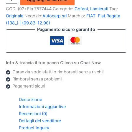
Posteriore
COD:
(92) Fia 7577444
Categorie:
Cofani
,
Lamierati
Tag:
Fiat
Regata
Originale
Negozio:
Autocarp srl
Marchio:
FIAT
,
Fiat Regata
Berlina
(138_) | (09.83-12.90)
(Originale)
Pagamento sicuro garantito
quantità
Info & traccia il tuo pacco Clicca su Chat Now
Garanzia soddisfatti o rimborsati senza rischi!
Rimborsi senza problemi
Pagamenti sicuri
Descrizione
Informazioni aggiuntive
Recensioni (0)
Dettagli del venditore
Product Inquiry