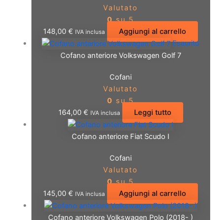
Valutato
0
su 5
148,00
€
Aggiungi al carrello
IVA inclusa
Esaurito
Cofano anteriore Volkswagen Golf 7
Cofani
Valutato
0
su 5
164,00
€
Leggi tutto
IVA inclusa
Cofano anteriore Fiat Scudo I
Cofani
Valutato
0
su 5
145,00
€
Aggiungi al carrello
IVA inclusa
Cofano anteriore Volkswagen Polo (2018- )