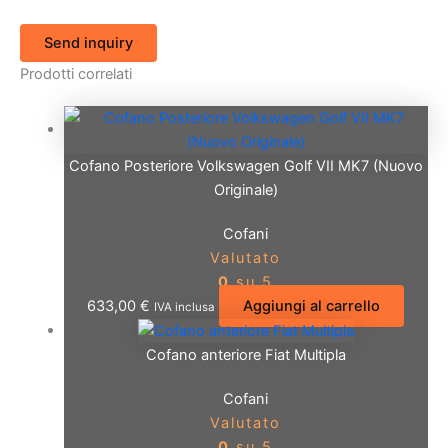
Send inquiry
Prodotti correlati
Cofano Posteriore Volkswagen Golf VII MK7 (Nuovo
Originale)
Cofani
Valutato
0
su 5
633,00
€
Aggiungi al carrello
IVA inclusa
Cofano anteriore Fiat Multipla
Cofani
Valutato
0
su 5