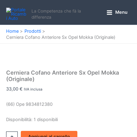
Vai
al
La Competenza che fà la
Menu
Main
differenza
contenuto
Menu
Home
Prodotti
Cerniera Cofano Anteriore Sx Opel Mokka (Originale)
Cerniera Cofano Anteriore Sx Opel Mokka
(Originale)
33,00
€
IVA inclusa
(66) Ope 9834812380
Disponibilità:
1 disponibili
Cerniera
+
-
Aggiungi al carrello