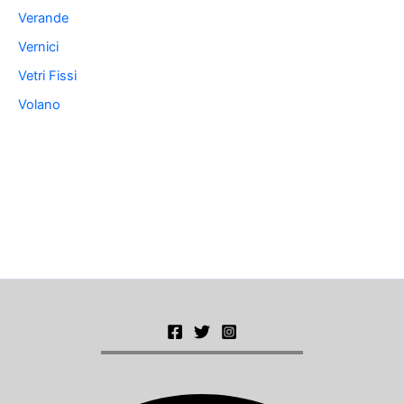
Verande
Vernici
Vetri Fissi
Volano