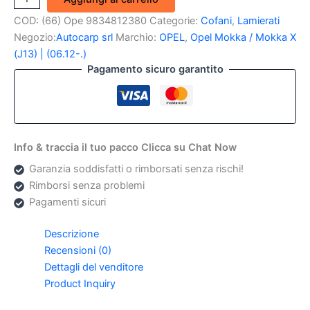
Cofano
COD:
(66) Ope 9834812380
Categorie:
Cofani
,
Lamierati
Anteriore
Sx
Negozio:
Autocarp srl
Marchio:
OPEL
,
Opel Mokka / Mokka X
Opel
(J13) | (06.12-.)
Mokka
Pagamento sicuro garantito
(Originale)
quantità
Info & traccia il tuo pacco Clicca su Chat Now
Garanzia soddisfatti o rimborsati senza rischi!
Rimborsi senza problemi
Pagamenti sicuri
Descrizione
Recensioni (0)
Dettagli del venditore
Product Inquiry