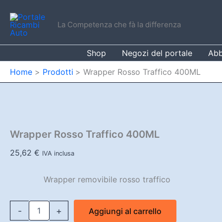
Vai
al
La Competenza che fà la differenza
contenuto
Shop
Negozi del portale
Abb
Home
Prodotti
Wrapper Rosso Traffico 400ML
Wrapper Rosso Traffico 400ML
25,62
€
IVA inclusa
Wrapper removibile rosso traffico
Wrapper
-
+
Aggiungi al carrello
Rosso