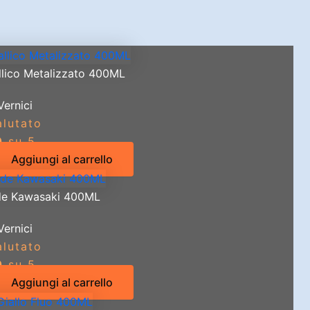
llico Metalizzato 400ML
Vernici
alutato
0
su 5
Aggiungi al carrello
de Kawasaki 400ML
Vernici
alutato
0
su 5
Aggiungi al carrello