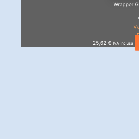
Wrapper G
V
25,62
€
IVA inclusa