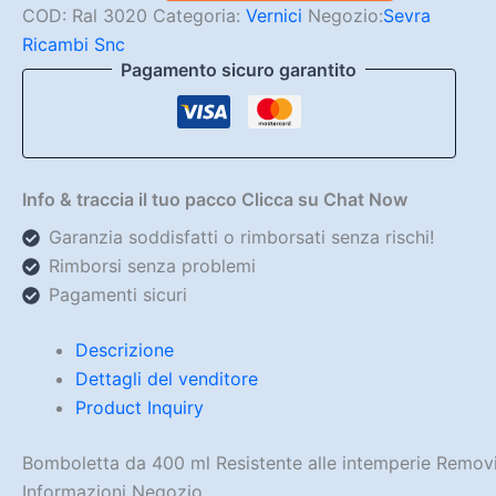
Traffico
COD:
Ral 3020
Categoria:
Vernici
Negozio:
Sevra
400ML
Ricambi Snc
quantità
Pagamento sicuro garantito
Info & traccia il tuo pacco Clicca su Chat Now
Garanzia soddisfatti o rimborsati senza rischi!
Rimborsi senza problemi
Pagamenti sicuri
Descrizione
Dettagli del venditore
Product Inquiry
Bomboletta da 400 ml Resistente alle intemperie Removi
Informazioni Negozio