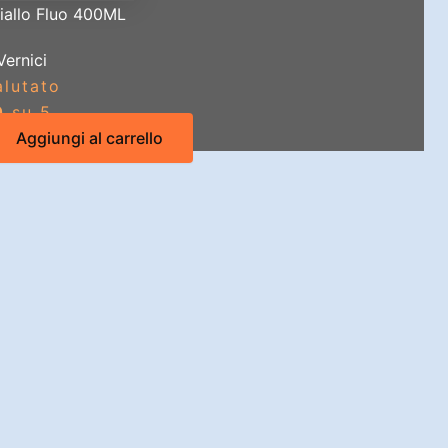
iallo Fluo 400ML
Vernici
alutato
0
su 5
Aggiungi al carrello