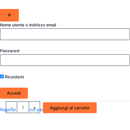
Nome utente o indirizzo email
Password
Ricordami
Wrapper
-
+
Aggiungi al carrello
Register
Lost your password?
Giallo
Fluo
400ML
quantità