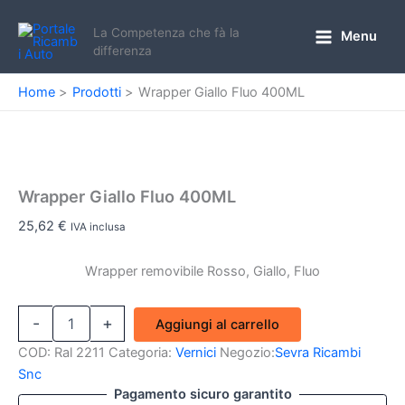
Vai
al
La Competenza che fà la
Menu
Main
differenza
contenuto
Menu
Home
Prodotti
Wrapper Giallo Fluo 400ML
Wrapper Giallo Fluo 400ML
25,62
€
IVA inclusa
Wrapper removibile Rosso, Giallo, Fluo
Wrapper
-
+
Aggiungi al carrello
Giallo
Fluo
COD:
Ral 2211
Categoria:
Vernici
Negozio:
Sevra Ricambi
400ML
Snc
quantità
Pagamento sicuro garantito