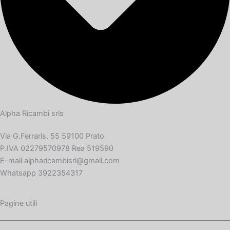
Alpha Ricambi srls
Via G.Ferraris, 55 59100 Prato
P.IVA 02279570978 Rea 519590
E-mail alpharicambisrl@gmail.com
Whatsapp 3922354317
Pagine utili