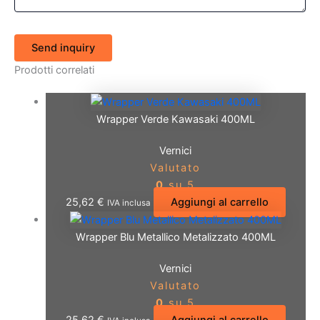
Send inquiry
Prodotti correlati
Wrapper Verde Kawasaki 400ML
Vernici
Valutato
0
su 5
25,62
€
Aggiungi al carrello
IVA inclusa
Wrapper Blu Metallico Metalizzato 400ML
Vernici
Valutato
0
su 5