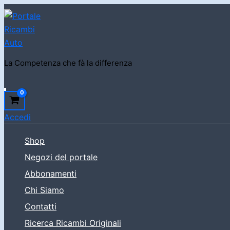
Vai
al
contenuto
La Competenza che fà la differenza
Cerca
Accedi
Shop
Negozi del portale
Abbonamenti
Chi Siamo
Contatti
Ricerca Ricambi Originali