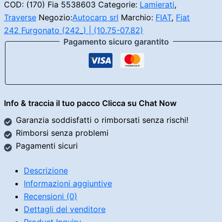
Fiat
COD:
(170) Fia 5538603
Categorie:
Lamierati
,
242
Traverse
Negozio:
Autocarp srl
Marchio:
FIAT
,
Fiat
quantità
242 Furgonato (242_) | (10.75-07.82)
Pagamento sicuro garantito
Info & traccia il tuo pacco Clicca su Chat Now
Garanzia soddisfatti o rimborsati senza rischi!
Rimborsi senza problemi
Pagamenti sicuri
Descrizione
Informazioni aggiuntive
Recensioni (0)
Dettagli del venditore
Product Inquiry