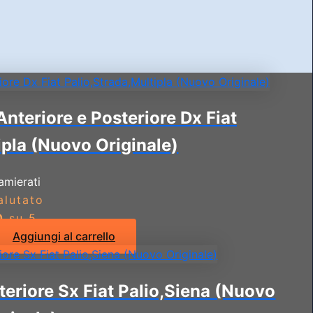
Anteriore e Posteriore Dx Fiat
ipla (Nuovo Originale)
amierati
alutato
0
su 5
Aggiungi al carrello
eriore Sx Fiat Palio,Siena (Nuovo