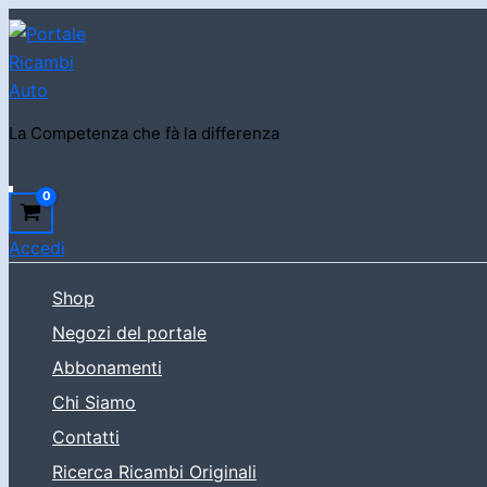
Vai
al
contenuto
La Competenza che fà la differenza
Cerca
Accedi
Shop
Negozi del portale
Abbonamenti
Chi Siamo
Contatti
Ricerca Ricambi Originali