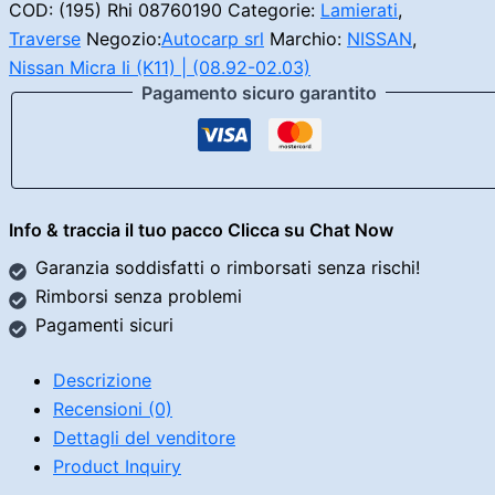
Nissan
COD:
(195) Rhi 08760190
Categorie:
Lamierati
,
Micra
Traverse
Negozio:
Autocarp srl
Marchio:
NISSAN
,
II
Nissan Micra Ii (K11) | (08.92-02.03)
K11C
Pagamento sicuro garantito
quantità
Info & traccia il tuo pacco Clicca su Chat Now
Garanzia soddisfatti o rimborsati senza rischi!
Rimborsi senza problemi
Pagamenti sicuri
Descrizione
Recensioni (0)
Dettagli del venditore
Product Inquiry