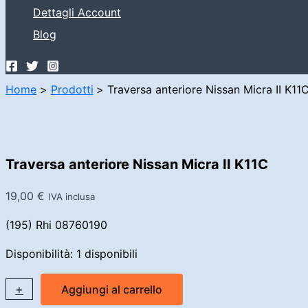
Dettagli Account
Blog
Home
Prodotti
Traversa anteriore Nissan Micra II K11
Traversa anteriore Nissan Micra II K11C
19,00
€
IVA inclusa
(195) Rhi 08760190
Disponibilità:
1 disponibili
Traversa
+
-
Aggiungi al carrello
anteriore