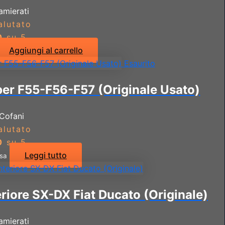
amierati
alutato
0
su 5
Aggiungi al carrello
Esaurito
er F55-F56-F57 (Originale Usato)
Cofani
alutato
0
su 5
Leggi tutto
usa
riore SX-DX Fiat Ducato (Originale)
amierati