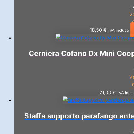
L
V
18,50
€
IVA inclusa
Cerniera Cofano Dx Mini Coop
V
21,00
€
IVA incl
Staffa supporto parafango ante
L