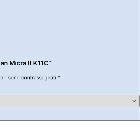
an Micra II K11C”
tori sono contrassegnati
*