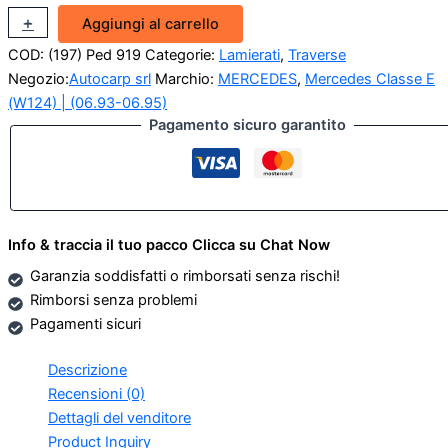
Traversa
+
-
Aggiungi al carrello
anteriore
COD:
(197) Ped 919
Categorie:
Lamierati
,
Traverse
Mercedes-
Benz
Negozio:
Autocarp srl
Marchio:
MERCEDES
,
Mercedes Classe E
W124
(W124) | (06.93-06.95)
quantità
Pagamento sicuro garantito
Info & traccia il tuo pacco Clicca su Chat Now
Garanzia soddisfatti o rimborsati senza rischi!
Rimborsi senza problemi
Pagamenti sicuri
Descrizione
Recensioni (0)
Dettagli del venditore
Product Inquiry