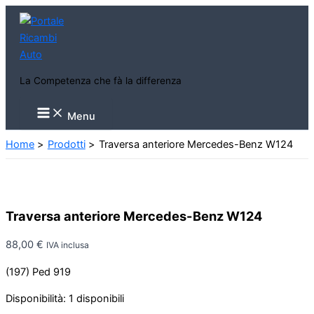
Vai
al
contenuto
La Competenza che fà la differenza
Main
Menu
Menu
Home
Prodotti
Traversa anteriore Mercedes-Benz W124
Traversa anteriore Mercedes-Benz W124
88,00
€
IVA inclusa
(197) Ped 919
Disponibilità:
1 disponibili