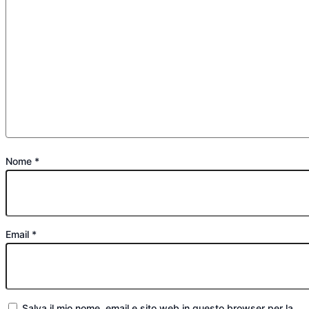
Nome
*
Email
*
Salva il mio nome, email e sito web in questo browser per la