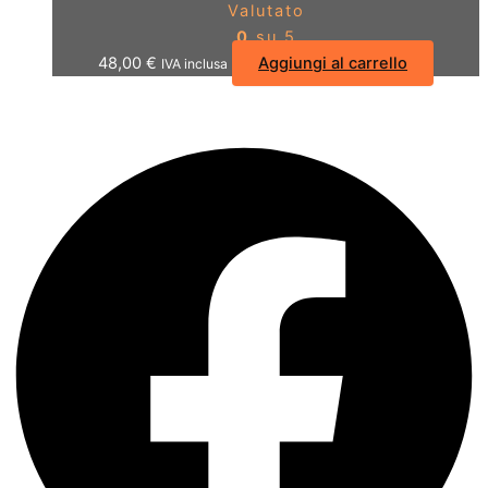
Valutato
0
su 5
48,00
€
Aggiungi al carrello
IVA inclusa