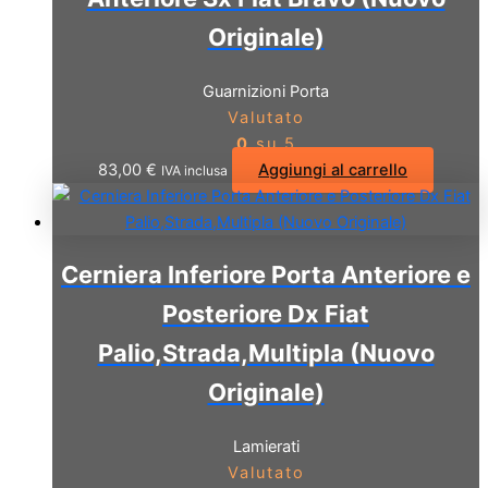
Originale)
Guarnizioni Porta
Valutato
0
su 5
83,00
€
Aggiungi al carrello
IVA inclusa
Cerniera Inferiore Porta Anteriore e
Posteriore Dx Fiat
Palio,Strada,Multipla (Nuovo
Originale)
Lamierati
Valutato