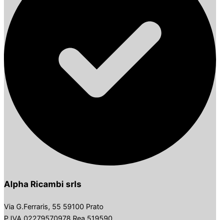
Alpha Ricambi srls
Via G.Ferraris, 55 59100 Prato
P.IVA 02279570978 Rea 519590