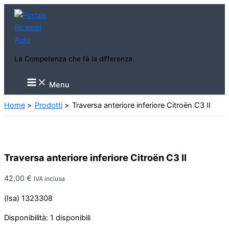
Vai
al
contenuto
La Competenza che fà la differenza
Main
Menu
Menu
Home
Prodotti
Traversa anteriore inferiore Citroën C3 II
Traversa anteriore inferiore Citroën C3 II
42,00
€
IVA inclusa
(Isa) 1323308
Disponibilità:
1 disponibili