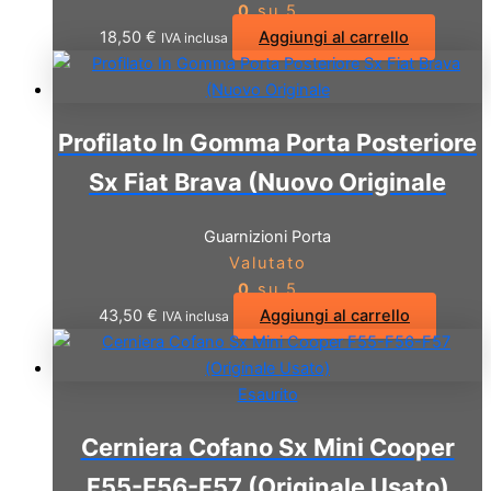
0
su 5
18,50
€
Aggiungi al carrello
IVA inclusa
Profilato In Gomma Porta Posteriore
Sx Fiat Brava (Nuovo Originale
Guarnizioni Porta
Valutato
0
su 5
43,50
€
Aggiungi al carrello
IVA inclusa
Esaurito
Cerniera Cofano Sx Mini Cooper
F55-F56-F57 (Originale Usato)