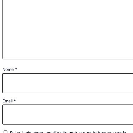
Nome
*
Email
*
Salva il mio nome, email e sito web in questo browser per la