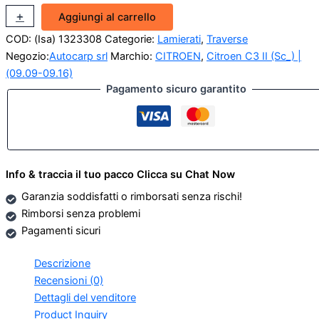
Traversa
+
-
Aggiungi al carrello
anteriore
COD:
(Isa) 1323308
Categorie:
Lamierati
,
Traverse
inferiore
Citroën
Negozio:
Autocarp srl
Marchio:
CITROEN
,
Citroen C3 II (Sc_) |
C3
(09.09-09.16)
II
Pagamento sicuro garantito
quantità
Info & traccia il tuo pacco Clicca su Chat Now
Garanzia soddisfatti o rimborsati senza rischi!
Rimborsi senza problemi
Pagamenti sicuri
Descrizione
Recensioni (0)
Dettagli del venditore
Product Inquiry