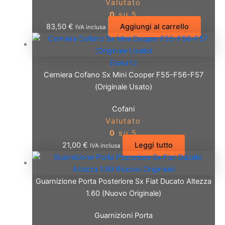
Valutato
0
su 5
83,50
€
Aggiungi al carrello
IVA inclusa
Esaurito
Cerniera Cofano Sx Mini Cooper F55-F56-F57
(Originale Usato)
Cofani
Valutato
0
su 5
21,00
€
Leggi tutto
IVA inclusa
Guarnizione Porta Posteriore Sx Fiat Ducato Altezza
1.60 (Nuovo Originale)
Guarnizioni Porta