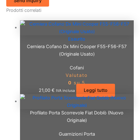
Send inquiry
Prodotti correlati
Esaurito
Cerniera Cofano Dx Mini Cooper F55-F56-F57
(Originale Usato)
Cofani
Valutato
0
su 5
21,00
€
Leggi tutto
IVA inclusa
Profilato Porta Scorrevole Fiat Doblò (Nuovo
Originale)
Guarnizioni Porta