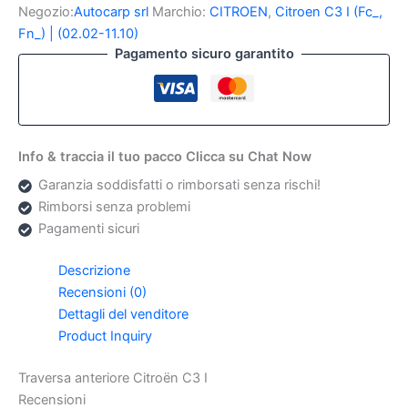
C3
Negozio:
Autocarp srl
Marchio:
CITROEN
,
Citroen C3 I (Fc_,
I
Fn_) | (02.02-11.10)
quantità
Pagamento sicuro garantito
Info & traccia il tuo pacco Clicca su Chat Now
Garanzia soddisfatti o rimborsati senza rischi!
Rimborsi senza problemi
Pagamenti sicuri
Descrizione
Recensioni (0)
Dettagli del venditore
Product Inquiry
Traversa anteriore Citroën C3 I
Recensioni