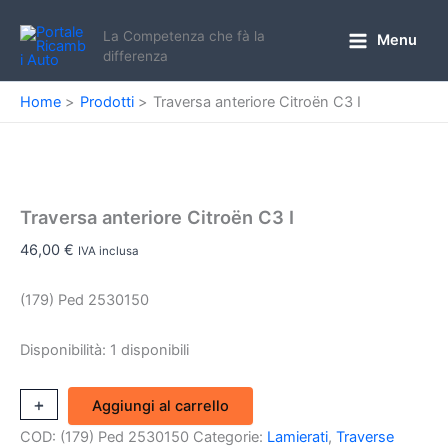
Vai
al
La Competenza che fà la
Menu
Main
differenza
contenuto
Menu
Home
Prodotti
Traversa anteriore Citroën C3 I
Traversa anteriore Citroën C3 I
46,00
€
IVA inclusa
(179) Ped 2530150
Disponibilità:
1 disponibili
Traversa
+
-
Aggiungi al carrello
anteriore
COD:
(179) Ped 2530150
Categorie:
Lamierati
,
Traverse
Citroën