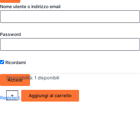
Nome utente o indirizzo email
Password
Ricordami
Disponibilità:
1 disponibili
Traversa
+
-
Aggiungi al carrello
Register
Lost your password?
anteriore
Citroën
C3
I
quantità