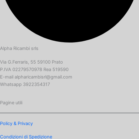
Alpha Ricambi srls
Via G.Ferraris, 55 59100 Prato
P.IVA 02279570978 Rea 519590
E-mail alpharicambisrl@gmail.com
Whatsapp 3922354317
Pagine utili
Policy & Privacy
Condizioni di Spedizione