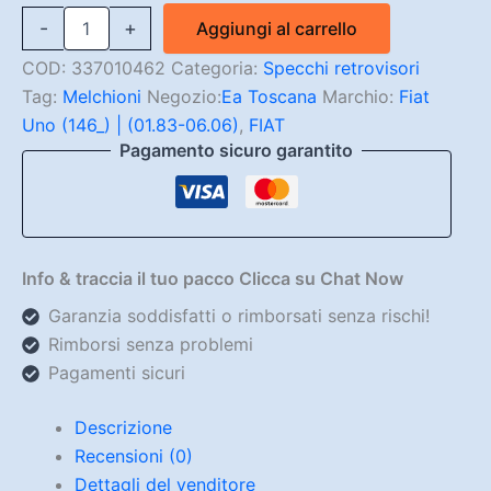
Specchio
-
+
Aggiungi al carrello
Meccanico
Sinistro
COD:
337010462
Categoria:
Specchi retrovisori
Fiat
Tag:
Melchioni
Negozio:
Ea Toscana
Marchio:
Fiat
Uno
Uno (146_) | (01.83-06.06)
,
FIAT
146
(3
Pagamento sicuro garantito
E
5
PORTE)
quantità
Info & traccia il tuo pacco Clicca su Chat Now
Garanzia soddisfatti o rimborsati senza rischi!
Rimborsi senza problemi
Pagamenti sicuri
Descrizione
Recensioni (0)
Dettagli del venditore