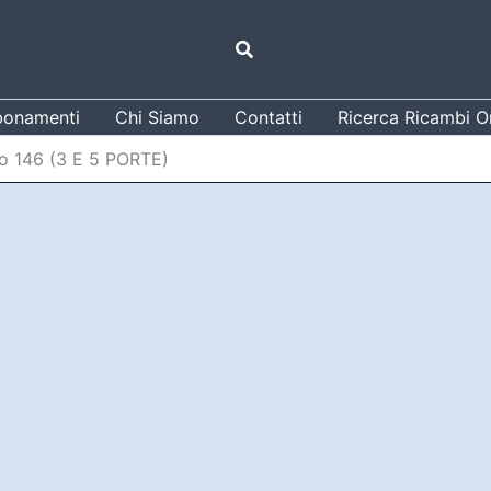
Cerca
onamenti
Chi Siamo
Contatti
Ricerca Ricambi Or
no 146 (3 E 5 PORTE)