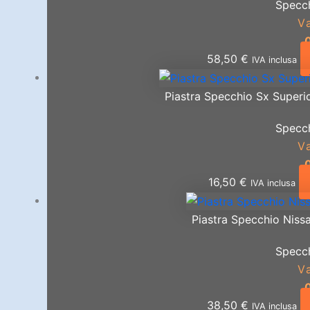
Specch
V
58,50
€
IVA inclusa
Piastra Specchio Sx Superio
Specch
V
16,50
€
IVA inclusa
Piastra Specchio Niss
Specch
V
38,50
€
IVA inclusa