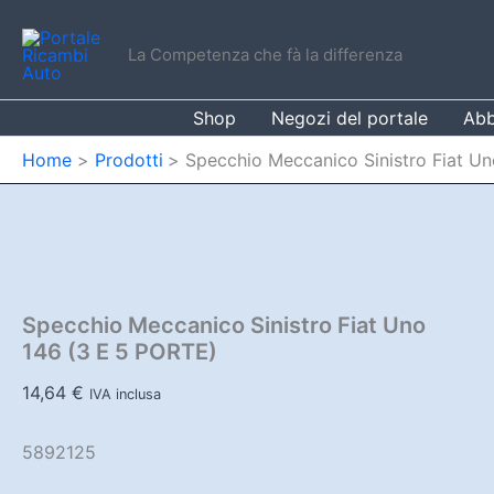
Vai
al
La Competenza che fà la differenza
contenuto
Shop
Negozi del portale
Abb
Home
Prodotti
Specchio Meccanico Sinistro Fiat U
Specchio Meccanico Sinistro Fiat Uno
146 (3 E 5 PORTE)
14,64
€
IVA inclusa
5892125