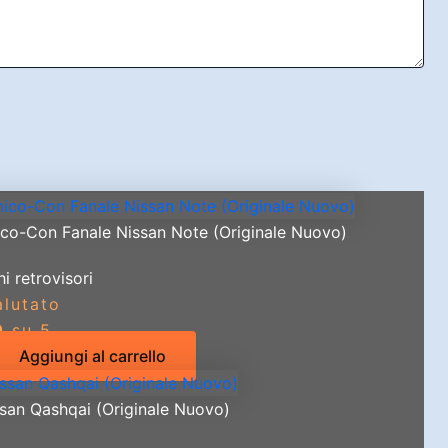
ico-Con Fanale Nissan Note (Originale Nuovo)
i retrovisori
alutato
0
su 5
Aggiungi al carrello
san Qashqai (Originale Nuovo)