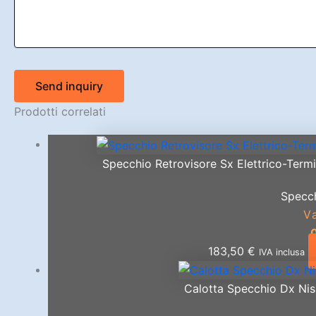
Send inquiry
Prodotti correlati
Specchio Retrovisore Sx Elettrico-Term
Specch
V
183,50
€
IVA inclusa
Calotta Specchio Dx Nis