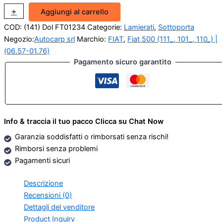
Sottoporta
+
-
Aggiungi al carrello
Interno
COD:
(141) Dol FT01234
Categorie:
Lamierati
,
Sottoporta
sx
Fiat
Negozio:
Autocarp srl
Marchio:
FIAT
,
Fiat 500 (111_, 101_, 110_) |
500
(06.57-01.76)
F-
Pagamento sicuro garantito
L-
R
quantità
Info & traccia il tuo pacco Clicca su Chat Now
Garanzia soddisfatti o rimborsati senza rischi!
Rimborsi senza problemi
Pagamenti sicuri
Descrizione
Recensioni (0)
Dettagli del venditore
Product Inquiry