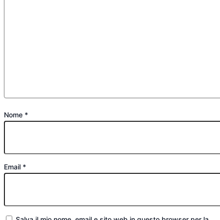
Nome
*
Email
*
Salva il mio nome, email e sito web in questo browser per la