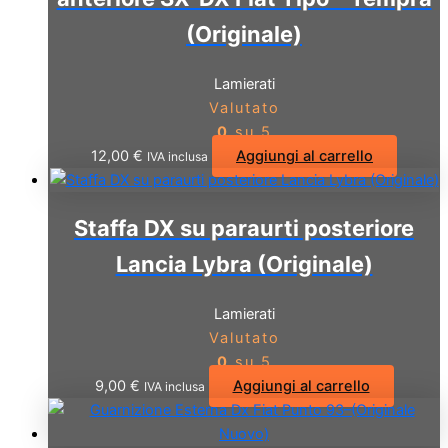
(Originale)
Lamierati
Valutato
0
su 5
12,00
€
Aggiungi al carrello
IVA inclusa
Staffa DX su paraurti posteriore
Lancia Lybra (Originale)
Lamierati
Valutato
0
su 5
9,00
€
Aggiungi al carrello
IVA inclusa