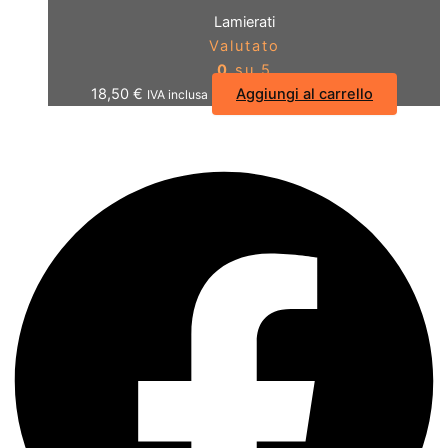
Lamierati
Valutato
0
su 5
18,50
€
Aggiungi al carrello
IVA inclusa