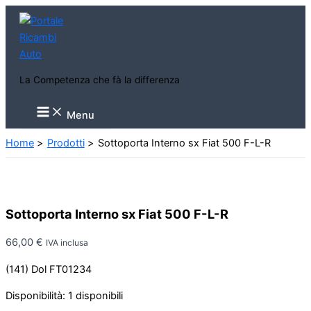
Vai
al
contenuto
La Competenza che fà la differenza
Main
Menu
Menu
Home
Prodotti
Sottoporta Interno sx Fiat 500 F-L-R
Sottoporta Interno sx Fiat 500 F-L-R
66,00
€
IVA inclusa
(141) Dol FT01234
Disponibilità:
1 disponibili