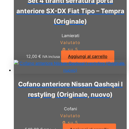
Set 4 tiranti serratura porta
anteriore SX-DX Fiat Tipo – Tempra
(Originale)
Lamierati
Valutato
0
su 5
12,00
€
Aggiungi al carrello
IVA inclusa
Cofano anteriore Nissan Qashqai I
restyling (Originale, nuovo)
Cofani
Valutato
0
su 5