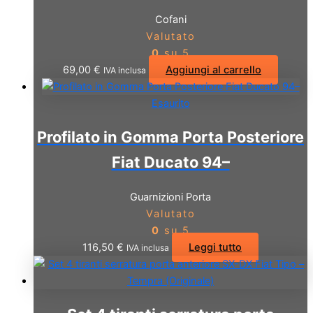
Cofani
Valutato
0
su 5
69,00
€
Aggiungi al carrello
IVA inclusa
Esaurito
Profilato in Gomma Porta Posteriore
Fiat Ducato 94–
Guarnizioni Porta
Valutato
0
su 5
116,50
€
Leggi tutto
IVA inclusa