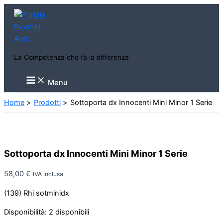
Vai
al
contenuto
La Competenza che fà la differenza
Main
Menu
Menu
Home
Prodotti
Sottoporta dx Innocenti Mini Minor 1 Serie
Sottoporta dx Innocenti Mini Minor 1 Serie
58,00
€
IVA inclusa
(139) Rhi sotminidx
Disponibilità:
2 disponibili