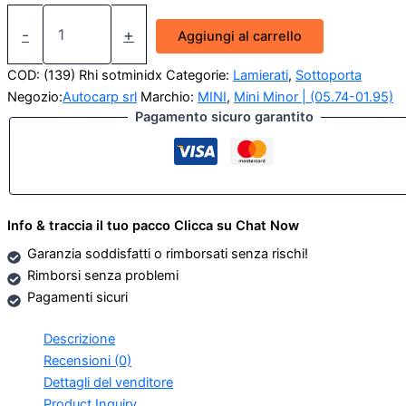
Sottoporta
dx
-
+
Aggiungi al carrello
Innocenti
Mini
COD:
(139) Rhi sotminidx
Categorie:
Lamierati
,
Sottoporta
Minor
Negozio:
Autocarp srl
Marchio:
MINI
,
Mini Minor | (05.74-01.95)
1
Pagamento sicuro garantito
Serie
quantità
Info & traccia il tuo pacco Clicca su Chat Now
Garanzia soddisfatti o rimborsati senza rischi!
Rimborsi senza problemi
Pagamenti sicuri
Descrizione
Recensioni (0)
Dettagli del venditore
Product Inquiry