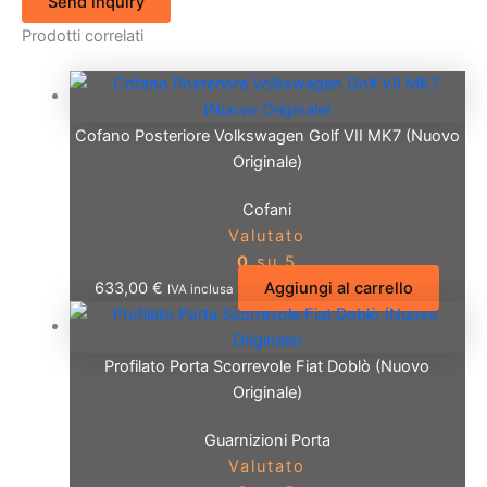
Send inquiry
Prodotti correlati
Cofano Posteriore Volkswagen Golf VII MK7 (Nuovo
Originale)
Cofani
Valutato
0
su 5
633,00
€
Aggiungi al carrello
IVA inclusa
Profilato Porta Scorrevole Fiat Doblò (Nuovo
Originale)
Guarnizioni Porta
Valutato