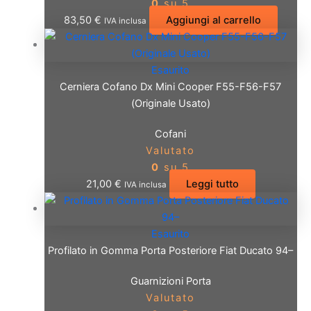
0
su 5
83,50
€
Aggiungi al carrello
IVA inclusa
Esaurito
Cerniera Cofano Dx Mini Cooper F55-F56-F57
(Originale Usato)
Cofani
Valutato
0
su 5
21,00
€
Leggi tutto
IVA inclusa
Esaurito
Profilato in Gomma Porta Posteriore Fiat Ducato 94–
Guarnizioni Porta
Valutato