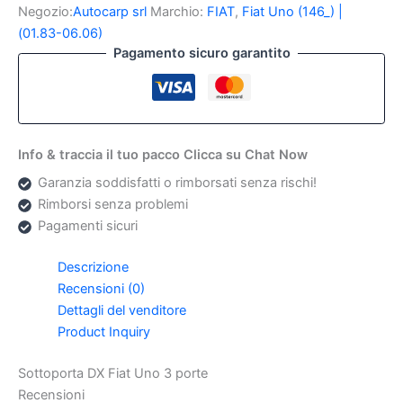
Uno
Negozio:
Autocarp srl
Marchio:
FIAT
,
Fiat Uno (146_) |
3
(01.83-06.06)
porte
Pagamento sicuro garantito
quantità
Info & traccia il tuo pacco Clicca su Chat Now
Garanzia soddisfatti o rimborsati senza rischi!
Rimborsi senza problemi
Pagamenti sicuri
Descrizione
Recensioni (0)
Dettagli del venditore
Product Inquiry
Sottoporta DX Fiat Uno 3 porte
Recensioni