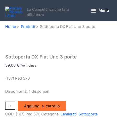
Vai
al
La Competenza che fà la
Menu
Main
differenza
contenuto
Menu
Home
Prodotti
Sottoporta DX Fiat Uno 3 porte
Sottoporta DX Fiat Uno 3 porte
39,00
€
IVA inclusa
(167) Ped 576
Disponibilità:
1 disponibili
Sottoporta
+
-
Aggiungi al carrello
DX
COD:
(167) Ped 576
Categorie:
Lamierati
,
Sottoporta
Fiat