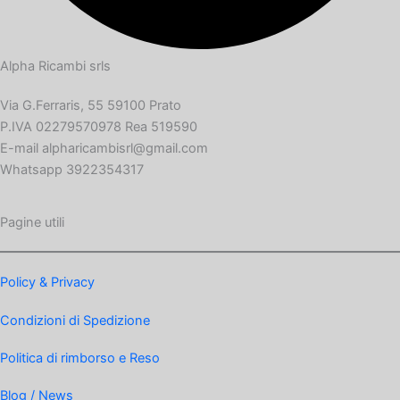
Alpha Ricambi srls
Via G.Ferraris, 55 59100 Prato
P.IVA 02279570978 Rea 519590
E-mail alpharicambisrl@gmail.com
Whatsapp 3922354317
Pagine utili
Policy & Privacy
Condizioni di Spedizione
Politica di rimborso e Reso
Blog / News