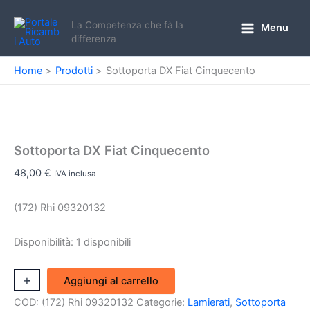
Vai
al
La Competenza che fà la
Menu
Main
differenza
contenuto
Menu
Home
Prodotti
Sottoporta DX Fiat Cinquecento
Sottoporta DX Fiat Cinquecento
48,00
€
IVA inclusa
(172) Rhi 09320132
Disponibilità:
1 disponibili
Sottoporta
+
-
Aggiungi al carrello
DX
COD:
(172) Rhi 09320132
Categorie:
Lamierati
,
Sottoporta
Fiat