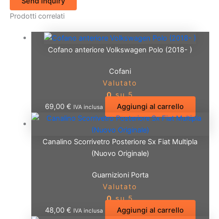
Send inquiry
Prodotti correlati
Cofano anteriore Volkswagen Polo (2018- )
Cofani
Valutato
0
su 5
69,00
€
Aggiungi al carrello
IVA inclusa
Canalino Scorrivetro Posteriore Sx Fiat Multipla
(Nuovo Originale)
Guarnizioni Porta
Valutato
0
su 5
48,00
€
Aggiungi al carrello
IVA inclusa