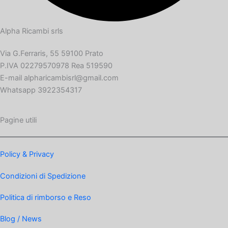
Alpha Ricambi srls
Via G.Ferraris, 55 59100 Prato
P.IVA 02279570978 Rea 519590
E-mail alpharicambisrl@gmail.com
Whatsapp 3922354317
Pagine utili
Policy & Privacy
Condizioni di Spedizione
Politica di rimborso e Reso
Blog / News