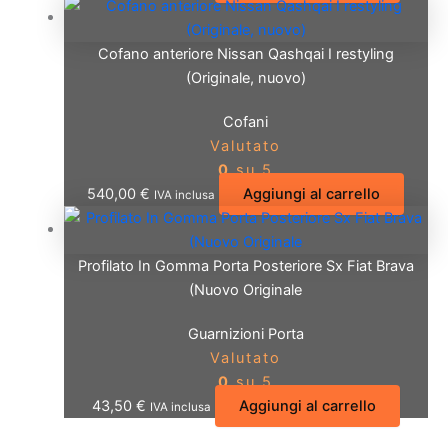
Cofano anteriore Nissan Qashqai I restyling
(Originale, nuovo)
Cofani
Valutato
0
su 5
540,00
€
Aggiungi al carrello
IVA inclusa
Profilato In Gomma Porta Posteriore Sx Fiat Brava
(Nuovo Originale
Guarnizioni Porta
Valutato
0
su 5
43,50
€
Aggiungi al carrello
IVA inclusa