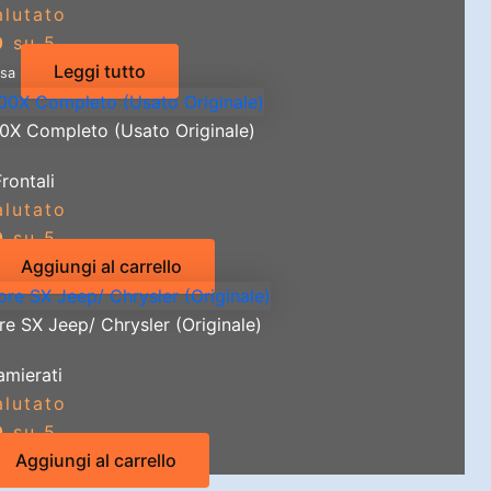
alutato
0
su 5
Leggi tutto
usa
00X Completo (Usato Originale)
Frontali
alutato
0
su 5
Aggiungi al carrello
re SX Jeep/ Chrysler (Originale)
amierati
alutato
0
su 5
Aggiungi al carrello