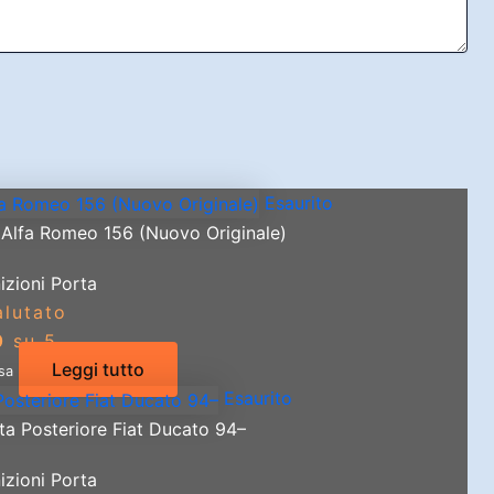
Esaurito
x Alfa Romeo 156 (Nuovo Originale)
izioni Porta
alutato
0
su 5
Leggi tutto
usa
Esaurito
ta Posteriore Fiat Ducato 94–
izioni Porta