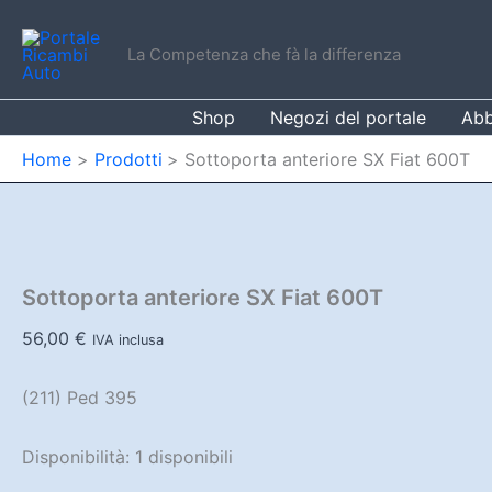
Vai
al
La Competenza che fà la differenza
contenuto
Shop
Negozi del portale
Abb
Home
Prodotti
Sottoporta anteriore SX Fiat 600T
Sottoporta anteriore SX Fiat 600T
56,00
€
IVA inclusa
(211) Ped 395
Disponibilità:
1 disponibili