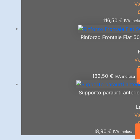
V
116,50
€
IVA incl
Rinforzo Frontale Fiat 5
V
182,50
€
IVA inclusa
Supporto paraurti anterio
L
V
18,90
€
IVA inclusa