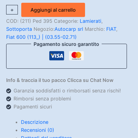
Sottoporta
+
-
Aggiungi al carrello
anteriore
SX
COD:
(211) Ped 395
Categorie:
Lamierati
,
Fiat
Sottoporta
Negozio:
Autocarp srl
Marchio:
FIAT
,
600T
Fiat 600 (113_) | (03.55-02.71)
quantità
Pagamento sicuro garantito
Info & traccia il tuo pacco Clicca su Chat Now
Garanzia soddisfatti o rimborsati senza rischi!
Rimborsi senza problemi
Pagamenti sicuri
Descrizione
Recensioni (0)
Dettagli del venditore