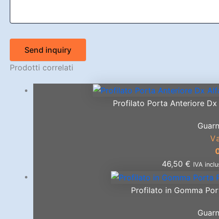
Send inquiry
Prodotti correlati
Profilato Porta Anteriore D
Guarn
V
46,50
€
IVA incl
Profilato in Gomma Por
Guarn