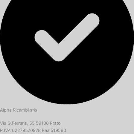
Alpha Ricambi srls
Via G.Ferraris, 55 59100 Prato
P.IVA 02279570978 Rea 519590