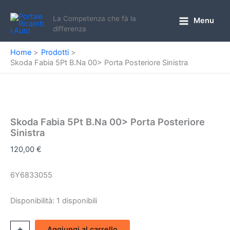
Vai
al
La Competenza che fà la
Menu
Main
differenza
contenuto
Menu
Home
Prodotti
Skoda Fabia 5Pt B.Na 00> Porta Posteriore Sinistra
Skoda Fabia 5Pt B.Na 00> Porta Posteriore
Sinistra
120,00
€
6Y6833055
Disponibilità:
1 disponibili
Skoda
+
-
Aggiungi al carrello