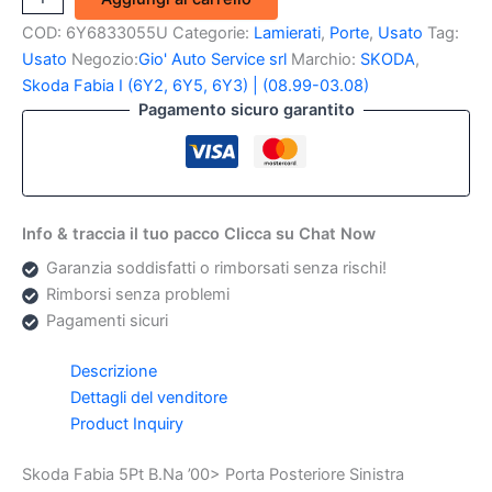
Fabia
COD:
6Y6833055U
Categorie:
Lamierati
,
Porte
,
Usato
Tag:
5Pt
B.Na
Usato
Negozio:
Gio' Auto Service srl
Marchio:
SKODA
,
00>
Skoda Fabia I (6Y2, 6Y5, 6Y3) | (08.99-03.08)
Porta
Pagamento sicuro garantito
Posteriore
Sinistra
quantità
Info & traccia il tuo pacco Clicca su Chat Now
Garanzia soddisfatti o rimborsati senza rischi!
Rimborsi senza problemi
Pagamenti sicuri
Descrizione
Dettagli del venditore
Product Inquiry
Skoda Fabia 5Pt B.Na ’00> Porta Posteriore Sinistra