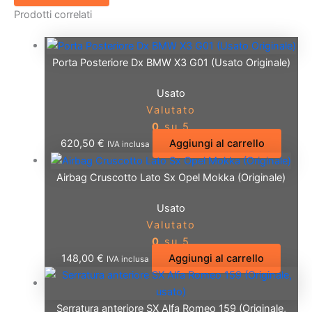
Prodotti correlati
Porta Posteriore Dx BMW X3 G01 (Usato Originale)
Usato
Valutato
0
su 5
620,50
€
Aggiungi al carrello
IVA inclusa
Airbag Cruscotto Lato Sx Opel Mokka (Originale)
Usato
Valutato
0
su 5
148,00
€
Aggiungi al carrello
IVA inclusa
Serratura anteriore SX Alfa Romeo 159 (Originale,