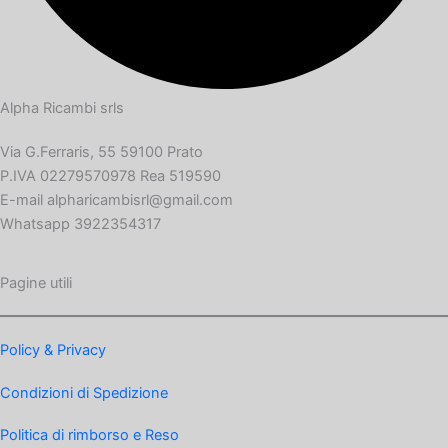
Alpha Ricambi srls
Via G.Ferraris, 55 59100 Prato
P.IVA 02279570978 Rea 519590
E-mail alpharicambisrl@gmail.com
Whatsapp 3922354317
Pagine utili
Policy & Privacy
Condizioni di Spedizione
Politica di rimborso e Reso