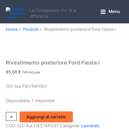
Vai
al
La Competenza che fà la
Menu
Main
differenza
contenuto
Menu
Home
Prodotti
Rivestimento posteriore Ford Fiesta I
Rivestimento posteriore Ford Fiesta I
85,00
€
IVA inclusa
(51) Aut FIESTAPOST
Disponibilità:
1 disponibili
Rivestimento
+
-
Aggiungi al carrello
posteriore
COD:
(51) Aut FIESTAPOST
Categorie:
Lamierati
,
Ford