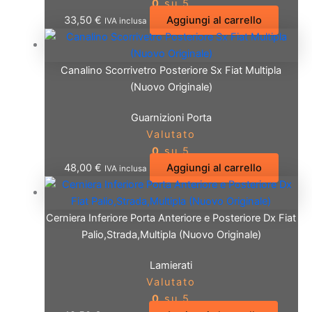
0
su 5
33,50
€
Aggiungi al carrello
IVA inclusa
Canalino Scorrivetro Posteriore Sx Fiat Multipla
(Nuovo Originale)
Guarnizioni Porta
Valutato
0
su 5
48,00
€
Aggiungi al carrello
IVA inclusa
Cerniera Inferiore Porta Anteriore e Posteriore Dx Fiat
Palio,Strada,Multipla (Nuovo Originale)
Lamierati
Valutato
0
su 5