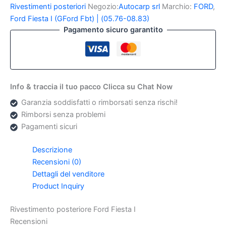
Fiesta
Rivestimenti posteriori
Negozio:
Autocarp srl
Marchio:
FORD
,
I
Ford Fiesta I (GFord Fbt) | (05.76-08.83)
quantità
Pagamento sicuro garantito
Info & traccia il tuo pacco Clicca su Chat Now
Garanzia soddisfatti o rimborsati senza rischi!
Rimborsi senza problemi
Pagamenti sicuri
Descrizione
Recensioni (0)
Dettagli del venditore
Product Inquiry
Rivestimento posteriore Ford Fiesta I
Recensioni