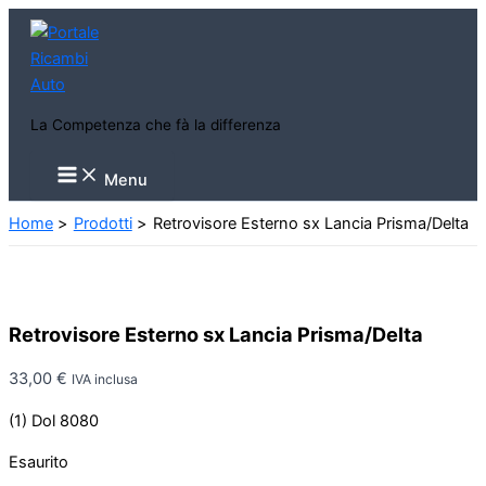
Vai
al
contenuto
La Competenza che fà la differenza
Main
Menu
Menu
Home
Prodotti
Retrovisore Esterno sx Lancia Prisma/Delta
Retrovisore Esterno sx Lancia Prisma/Delta
33,00
€
IVA inclusa
(1) Dol 8080
Esaurito