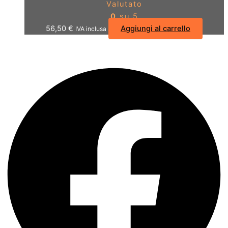
Valutato
0
su 5
56,50
€
Aggiungi al carrello
IVA inclusa