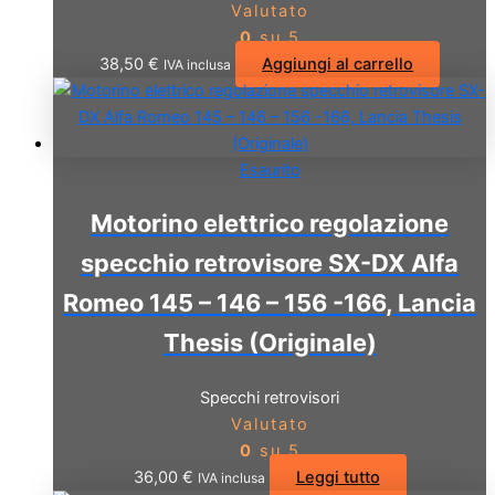
Valutato
0
su 5
38,50
€
Aggiungi al carrello
IVA inclusa
Esaurito
Motorino elettrico regolazione
specchio retrovisore SX-DX Alfa
Romeo 145 – 146 – 156 -166, Lancia
Thesis (Originale)
Specchi retrovisori
Valutato
0
su 5
36,00
€
Leggi tutto
IVA inclusa