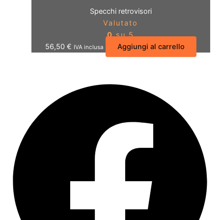
Specchi retrovisori
Valutato
0
su 5
56,50
€
Aggiungi al carrello
IVA inclusa