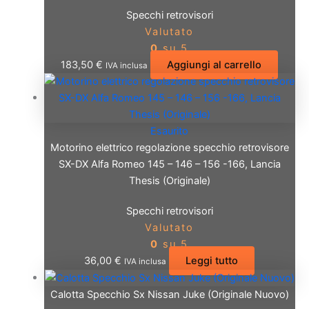
Specchi retrovisori
Valutato
0
su 5
183,50
€
Aggiungi al carrello
IVA inclusa
Esaurito
Motorino elettrico regolazione specchio retrovisore
SX-DX Alfa Romeo 145 – 146 – 156 -166, Lancia
Thesis (Originale)
Specchi retrovisori
Valutato
0
su 5
36,00
€
Leggi tutto
IVA inclusa
Calotta Specchio Sx Nissan Juke (Originale Nuovo)