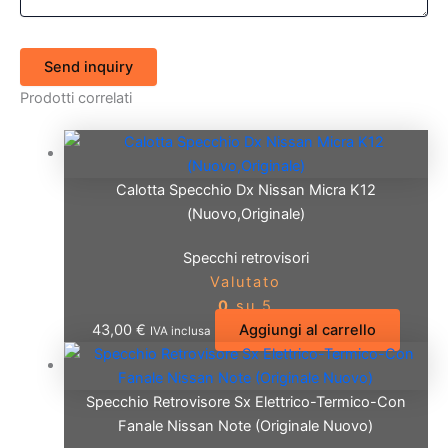
Send inquiry
Prodotti correlati
Calotta Specchio Dx Nissan Micra K12
(Nuovo,Originale)
Specchi retrovisori
Valutato
0
su 5
43,00
€
Aggiungi al carrello
IVA inclusa
Specchio Retrovisore Sx Elettrico-Termico-Con
Fanale Nissan Note (Originale Nuovo)