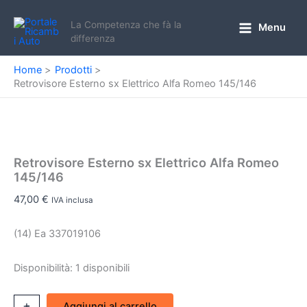
Vai
al
La Competenza che fà la
Menu
Main
differenza
contenuto
Menu
Home
Prodotti
Retrovisore Esterno sx Elettrico Alfa Romeo 145/146
Retrovisore Esterno sx Elettrico Alfa Romeo
145/146
47,00
€
IVA inclusa
(14) Ea 337019106
Disponibilità:
1 disponibili
Retrovisore
+
-
Aggiungi al carrello