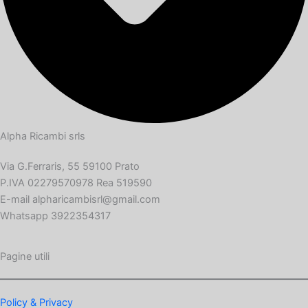
Alpha Ricambi srls
Via G.Ferraris, 55 59100 Prato
P.IVA 02279570978 Rea 519590
E-mail alpharicambisrl@gmail.com
Whatsapp 3922354317
Pagine utili
Policy & Privacy