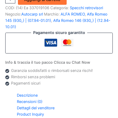
Esterno
COD:
(14) Ea 337019106
Categoria:
Specchi retrovisori
sx
Elettrico
Negozio:
Autocarp srl
Marchio:
ALFA ROMEO
,
Alfa Romeo
Alfa
145 (930_) | (07.94-01.01)
,
Alfa Romeo 146 (930_) | (12.94-
Romeo
10.01)
145/146
Pagamento sicuro garantito
quantità
Info & traccia il tuo pacco Clicca su Chat Now
Garanzia soddisfatti o rimborsati senza rischi!
Rimborsi senza problemi
Pagamenti sicuri
Descrizione
Recensioni (0)
Dettagli del venditore
Product Inquiry