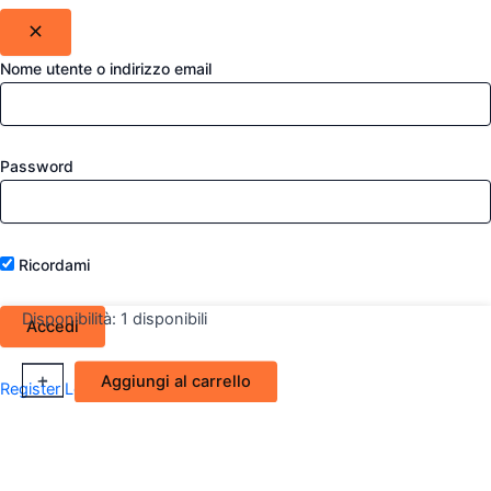
Nome utente o indirizzo email
Password
Ricordami
Disponibilità:
1 disponibili
Retrovisore
+
-
Aggiungi al carrello
Register
Lost your password?
Esterno
sx
Elettrico
Alfa
Romeo