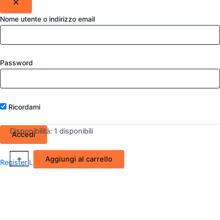
Nome utente o indirizzo email
Password
Ricordami
Disponibilità:
1 disponibili
Retrovisore
+
-
Aggiungi al carrello
Register
Lost your password?
Esterno
dx
Fiat
Marea/Brava
(Magneti
Marelli)