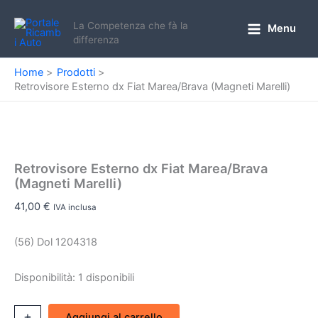
Vai
al
La Competenza che fà la
Menu
Main
differenza
contenuto
Menu
Home
Prodotti
Retrovisore Esterno dx Fiat Marea/Brava (Magneti Marelli)
Retrovisore Esterno dx Fiat Marea/Brava
(Magneti Marelli)
41,00
€
IVA inclusa
(56) Dol 1204318
Disponibilità:
1 disponibili
Retrovisore
+
-
Aggiungi al carrello