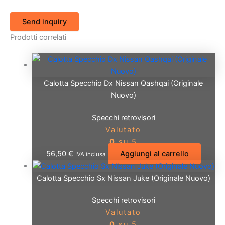
Send inquiry
Prodotti correlati
Calotta Specchio Dx Nissan Qashqai (Originale
Nuovo)
Specchi retrovisori
Valutato
0
su 5
56,50
€
Aggiungi al carrello
IVA inclusa
Calotta Specchio Sx Nissan Juke (Originale Nuovo)
Specchi retrovisori
Valutato
0
su 5