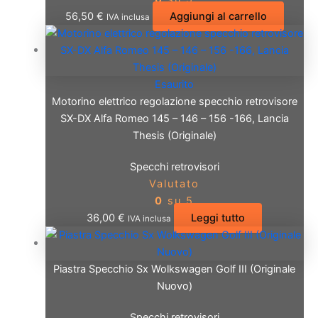
56,50
€
Aggiungi al carrello
IVA inclusa
Esaurito
Motorino elettrico regolazione specchio retrovisore
SX-DX Alfa Romeo 145 – 146 – 156 -166, Lancia
Thesis (Originale)
Specchi retrovisori
Valutato
0
su 5
36,00
€
Leggi tutto
IVA inclusa
Piastra Specchio Sx Wolkswagen Golf III (Originale
Nuovo)
Specchi retrovisori