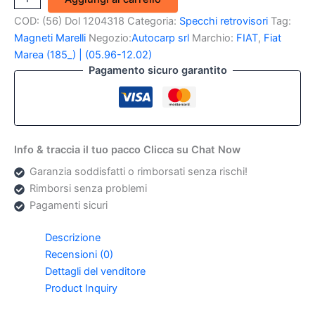
Esterno
COD:
(56) Dol 1204318
Categoria:
Specchi retrovisori
Tag:
dx
Fiat
Magneti Marelli
Negozio:
Autocarp srl
Marchio:
FIAT
,
Fiat
Marea/Brava
Marea (185_) | (05.96-12.02)
(Magneti
Pagamento sicuro garantito
Marelli)
quantità
Info & traccia il tuo pacco Clicca su Chat Now
Garanzia soddisfatti o rimborsati senza rischi!
Rimborsi senza problemi
Pagamenti sicuri
Descrizione
Recensioni (0)
Dettagli del venditore
Product Inquiry