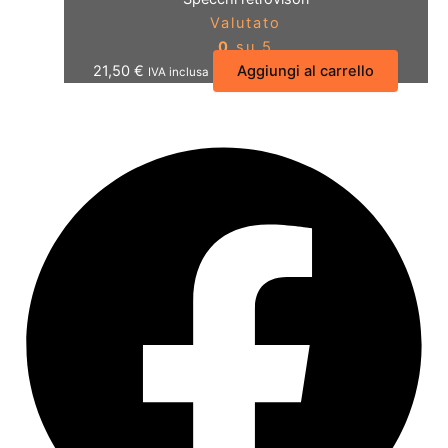
Valutato
0
su 5
21,50
€
Aggiungi al carrello
IVA inclusa