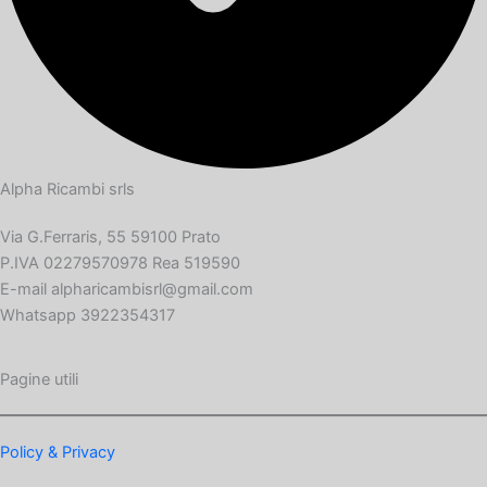
Alpha Ricambi srls
Via G.Ferraris, 55 59100 Prato
P.IVA 02279570978 Rea 519590
E-mail alpharicambisrl@gmail.com
Whatsapp 3922354317
Pagine utili
Policy & Privacy