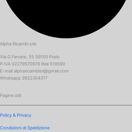
Alpha Ricambi srls
Via G.Ferraris, 55 59100 Prato
P.IVA 02279570978 Rea 519590
E-mail alpharicambisrl@gmail.com
Whatsapp 3922354317
Pagine utili
Policy & Privacy
Condizioni di Spedizione