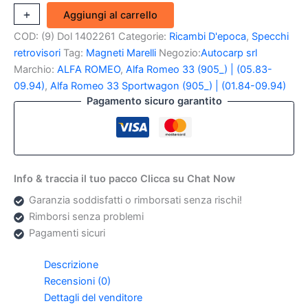
Retrovisore
+
-
Aggiungi al carrello
Esterno
COD:
(9) Dol 1402261
Categorie:
Ricambi D'epoca
,
Specchi
dx
Alfa
retrovisori
Tag:
Magneti Marelli
Negozio:
Autocarp srl
Romeo
Marchio:
ALFA ROMEO
,
Alfa Romeo 33 (905_) | (05.83-
Alfa
09.94)
,
Alfa Romeo 33 Sportwagon (905_) | (01.84-09.94)
33
Pagamento sicuro garantito
(Magneti
Marelli)
quantità
Info & traccia il tuo pacco Clicca su Chat Now
Garanzia soddisfatti o rimborsati senza rischi!
Rimborsi senza problemi
Pagamenti sicuri
Descrizione
Recensioni (0)
Dettagli del venditore