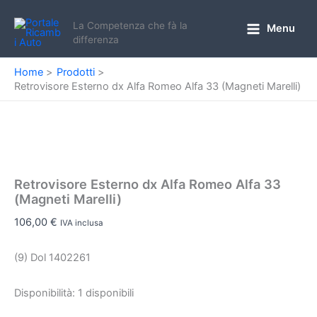
Vai
al
La Competenza che fà la
Menu
Main
differenza
contenuto
Menu
Home
Prodotti
Retrovisore Esterno dx Alfa Romeo Alfa 33 (Magneti Marelli)
Retrovisore Esterno dx Alfa Romeo Alfa 33
(Magneti Marelli)
106,00
€
IVA inclusa
(9) Dol 1402261
Disponibilità:
1 disponibili