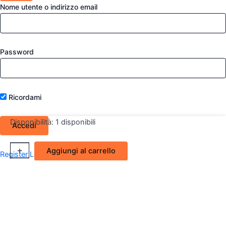
Nome utente o indirizzo email
Password
Ricordami
Disponibilità:
1 disponibili
Retrovisore
+
-
Aggiungi al carrello
Register
Lost your password?
Esterno
dx
Alfa
Romeo
Alfa
33
(Magneti