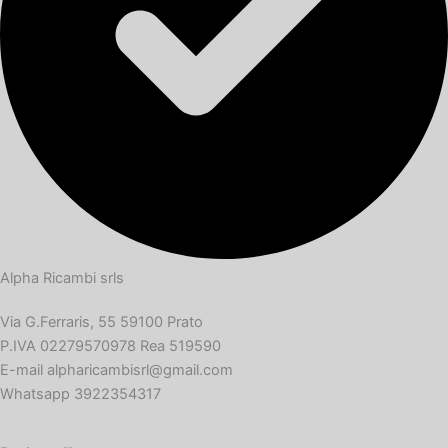
Alpha Ricambi srls
Via G.Ferraris, 55 59100 Prato
P.IVA 02279570978 Rea 519590
E-mail alpharicambisrl@gmail.com
Whatsapp 3922354317