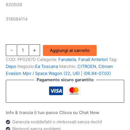
6205G9
318084114
Proiettore
-
+
Aggiungi al carrello
Destro
Citroen
COD:
PP0267D
Categorie:
Fanaleria
,
Fanali Anteriori
Tag:
Evasion
Depo
Negozio:
Ea Toscana
Marchio:
CITROEN
,
Citroen
94
Evasion Mpv / Space Wagon (22, U6) | (06.94-07.02)
--
Pagamento sicuro garantito
>
(H1+H1)
quantità
Info & traccia il tuo pacco Clicca su Chat Now
Garanzia soddisfatti o rimborsati senza rischi!
Rimborsi senza problemi