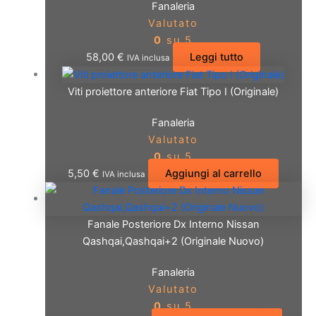
Fanaleria
Valutato
0
su 5
58,00
€
Leggi tutto
IVA inclusa
Viti proiettore anteriore Fiat Tipo I (Originale)
Fanaleria
Valutato
0
su 5
5,50
€
Aggiungi al carrello
IVA inclusa
Fanale Posteriore Dx Interno Nissan
Qashqai,Qashqai+2 (Originale Nuovo)
Fanaleria
Valutato
0
su 5