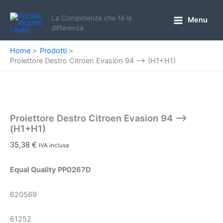
Vai
al
La Competenza che fà la
Menu
Main
differenza
contenuto
Menu
Home
Prodotti
Proiettore Destro Citroen Evasion 94 –> (H1+H1)
Proiettore Destro Citroen Evasion 94 –>
(H1+H1)
35,38
€
IVA inclusa
Equal Quality PP0267D
620569
61252