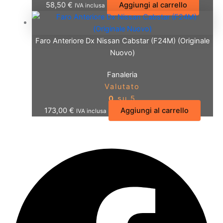
58,50
€
Aggiungi al carrello
IVA inclusa
Faro Anteriore Dx Nissan Cabstar (F24M) (Originale
Nuovo)
Fanaleria
Valutato
0
su 5
173,00
€
Aggiungi al carrello
IVA inclusa