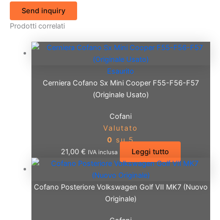
Send inquiry
Prodotti correlati
Esaurito
Cerniera Cofano Sx Mini Cooper F55-F56-F57
(Originale Usato)
Cofani
Valutato
0
su 5
21,00
€
Leggi tutto
IVA inclusa
Cofano Posteriore Volkswagen Golf VII MK7 (Nuovo
Originale)