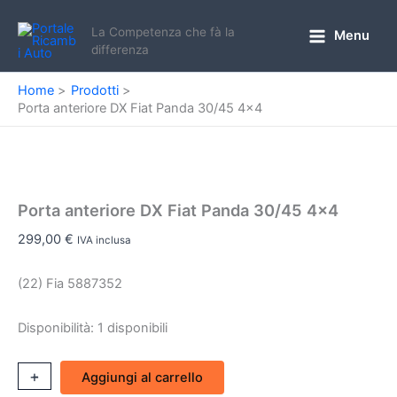
Vai
al
La Competenza che fà la
Menu
Main
differenza
contenuto
Menu
Home
Prodotti
Porta anteriore DX Fiat Panda 30/45 4×4
Porta anteriore DX Fiat Panda 30/45 4×4
299,00
€
IVA inclusa
(22) Fia 5887352
Disponibilità:
1 disponibili
Porta
+
-
Aggiungi al carrello
anteriore