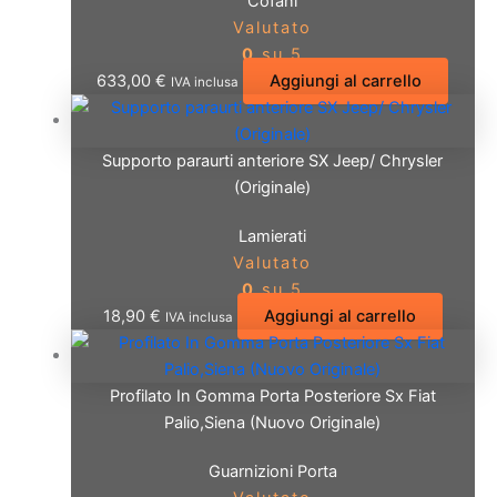
Cofani
Valutato
0
su 5
633,00
€
Aggiungi al carrello
IVA inclusa
Supporto paraurti anteriore SX Jeep/ Chrysler
(Originale)
Lamierati
Valutato
0
su 5
18,90
€
Aggiungi al carrello
IVA inclusa
Profilato In Gomma Porta Posteriore Sx Fiat
Palio,Siena (Nuovo Originale)
Guarnizioni Porta