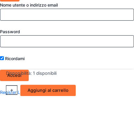
Nome utente o indirizzo email
Password
Ricordami
Disponibilità:
1 disponibili
Porta
+
-
Aggiungi al carrello
Register
Lost your password?
anteriore
DX
Fiat
Panda
30/45
4x4
quantità