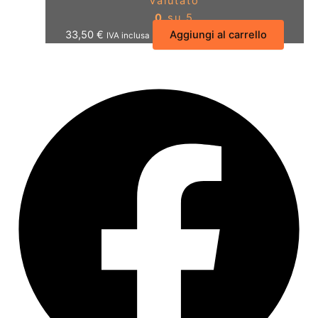
Valutato
0
su 5
33,50
€
Aggiungi al carrello
IVA inclusa