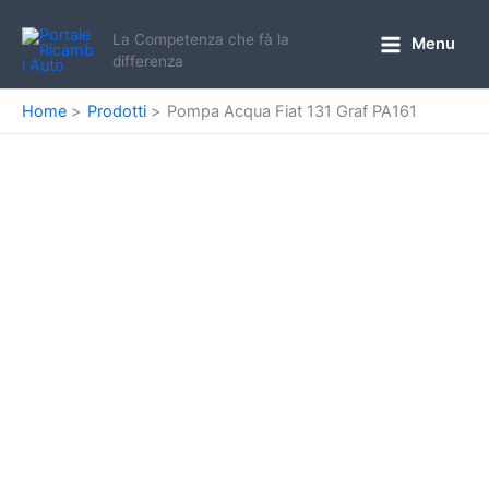
Vai
al
La Competenza che fà la
Menu
Main
differenza
contenuto
Menu
Home
Prodotti
Pompa Acqua Fiat 131 Graf PA161