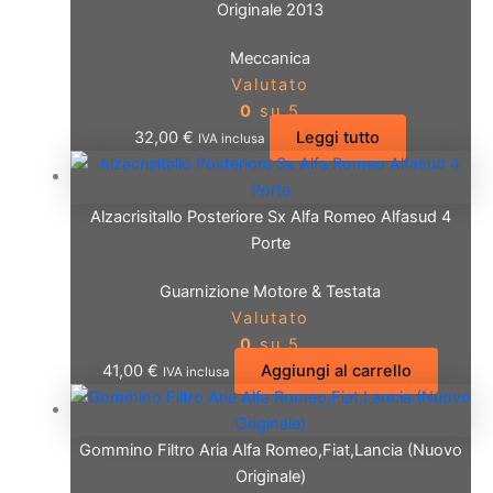
Originale 2013
Meccanica
Valutato
0
su 5
32,00
€
Leggi tutto
IVA inclusa
Alzacrisitallo Posteriore Sx Alfa Romeo Alfasud 4
Porte
Guarnizione Motore & Testata
Valutato
0
su 5
41,00
€
Aggiungi al carrello
IVA inclusa
Gommino Filtro Aria Alfa Romeo,Fiat,Lancia (Nuovo
Originale)