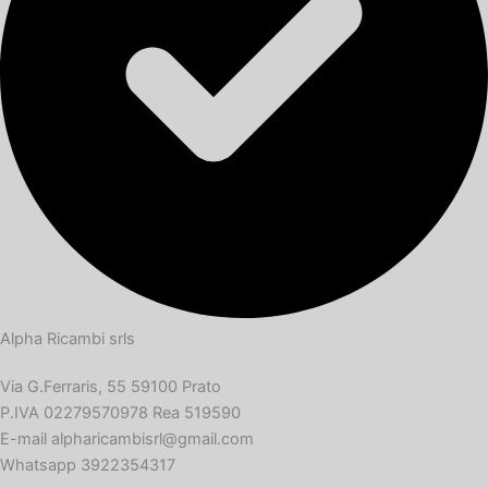
Alpha Ricambi srls
Via G.Ferraris, 55 59100 Prato
P.IVA 02279570978 Rea 519590
E-mail alpharicambisrl@gmail.com
Whatsapp 3922354317