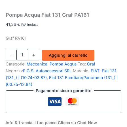
Pompa Acqua Fiat 131 Graf PA161
41,36
€
IVA inclusa
Graf PA161
Pompa
-
+
Aggiungi al carrello
Acqua
Fiat
Categorie:
Meccanica
,
Pompa Acqua
Tag:
Graf
131
Negozio:
F.G.S. Autoaccessori SRL
Marchio:
FIAT
,
Fiat 131
Graf
(131_) | (10.74-03.87)
,
Fiat 131 Familiare/Panorama (131_) |
PA161
(03.75-12.84)
quantità
Pagamento sicuro garantito
Info & traccia il tuo pacco Clicca su Chat Now