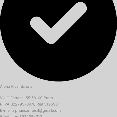
Alpha Ricambi srls
Via G.Ferraris, 55 59100 Prato
P.IVA 02279570978 Rea 519590
E-mail alpharicambisrl@gmail.com
Whatsapp 3922354317