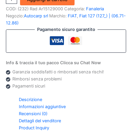
Fanalino
COD:
(232) Rad Ar15129000
Categoria:
Fanaleria
Anteriore
sx
Negozio:
Autocarp srl
Marchio:
FIAT
,
Fiat 127 (127_) | (06.71-
Fiat
12.86)
127
Pagamento sicuro garantito
Berlina
1
Serie
quantità
Info & traccia il tuo pacco Clicca su Chat Now
Garanzia soddisfatti o rimborsati senza rischi!
Rimborsi senza problemi
Pagamenti sicuri
Descrizione
Informazioni aggiuntive
Recensioni (0)
Dettagli del venditore
Product Inquiry