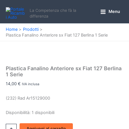
Vai
al
La Competenza che fà la
Menu
Main
differenza
contenuto
Menu
Home
Prodotti
Plastica Fanalino Anteriore sx Fiat 127 Berlina 1 Serie
Plastica Fanalino Anteriore sx Fiat 127 Berlina
1 Serie
14,00
€
IVA inclusa
(232) Rad Ar15129000
Disponibilità:
1 disponibili
Plastica
+
-
Aggiungi al carrello