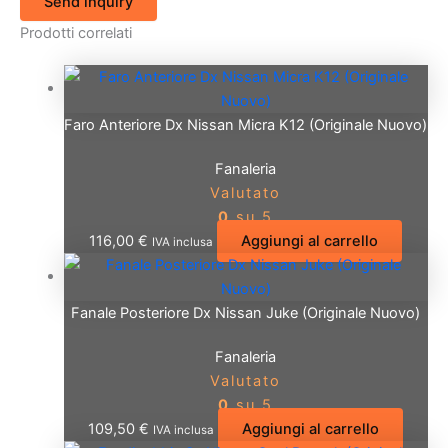
Send inquiry
Prodotti correlati
Faro Anteriore Dx Nissan Micra K12 (Originale Nuovo)
Fanaleria
Valutato
0
su 5
116,00
€
Aggiungi al carrello
IVA inclusa
Fanale Posteriore Dx Nissan Juke (Originale Nuovo)
Fanaleria
Valutato
0
su 5
109,50
€
Aggiungi al carrello
IVA inclusa