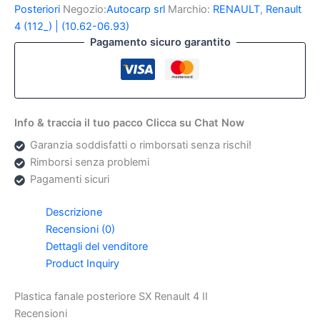
SX
Posteriori
Negozio:
Autocarp srl
Marchio:
RENAULT
,
Renault
Renault
4 (112_) | (10.62-06.93)
4
Pagamento sicuro garantito
II
quantità
Info & traccia il tuo pacco Clicca su Chat Now
Garanzia soddisfatti o rimborsati senza rischi!
Rimborsi senza problemi
Pagamenti sicuri
Descrizione
Recensioni (0)
Dettagli del venditore
Product Inquiry
Plastica fanale posteriore SX Renault 4 II
Recensioni