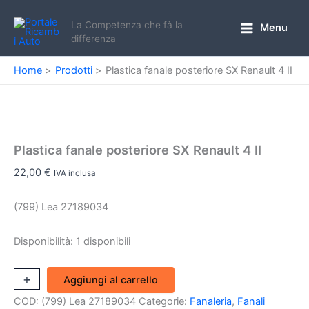
Vai
al
La Competenza che fà la
Menu
Main
differenza
contenuto
Menu
Home
Prodotti
Plastica fanale posteriore SX Renault 4 II
Plastica fanale posteriore SX Renault 4 II
22,00
€
IVA inclusa
(799) Lea 27189034
Disponibilità:
1 disponibili
Plastica
+
-
Aggiungi al carrello
fanale
COD:
(799) Lea 27189034
Categorie:
Fanaleria
,
Fanali
posteriore