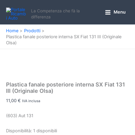
Vai
al
La Competenza che fà la
Menu
Main
differenza
contenuto
Menu
Home
Prodotti
Plastica fanale posteriore interna SX Fiat 131 III (Originale
Olsa)
Plastica fanale posteriore interna SX Fiat 131
III (Originale Olsa)
11,00
€
IVA inclusa
(603) Aut 131
Disponibilità:
1 disponibili