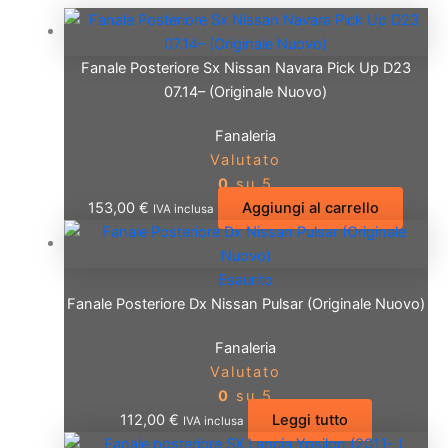
Fanale Posteriore Sx Nissan Navara Pick Up D23
07.14– (Originale Nuovo)
Fanaleria
Valutato
0
su 5
153,00
€
Aggiungi al carrello
IVA inclusa
Esaurito
Fanale Posteriore Dx Nissan Pulsar (Originale Nuovo)
Fanaleria
Valutato
0
su 5
112,00
€
Leggi tutto
IVA inclusa