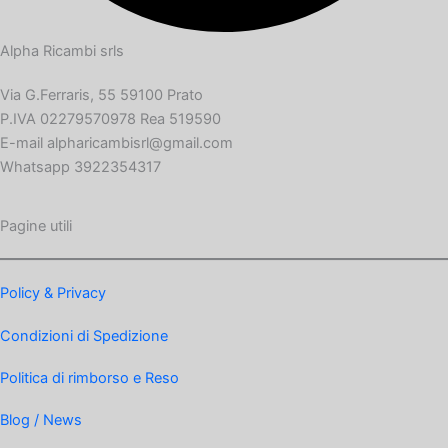
Alpha Ricambi srls
Via G.Ferraris, 55 59100 Prato
P.IVA 02279570978 Rea 519590
E-mail alpharicambisrl@gmail.com
Whatsapp 3922354317
Pagine utili
Policy & Privacy
Condizioni di Spedizione
Politica di rimborso e Reso
Blog / News