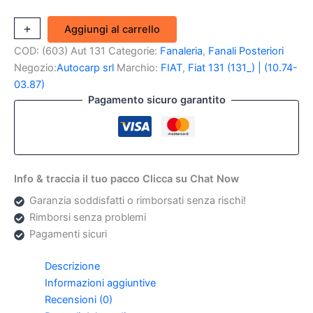
Plastica
+
-
Aggiungi al carrello
fanale
COD:
(603) Aut 131
Categorie:
Fanaleria
,
Fanali Posteriori
posteriore
interna
Negozio:
Autocarp srl
Marchio:
FIAT
,
Fiat 131 (131_) | (10.74-
SX
03.87)
Fiat
Pagamento sicuro garantito
131
III
(Originale
Olsa)
quantità
Info & traccia il tuo pacco Clicca su Chat Now
Garanzia soddisfatti o rimborsati senza rischi!
Rimborsi senza problemi
Pagamenti sicuri
Descrizione
Informazioni aggiuntive
Recensioni (0)