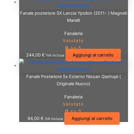
Fanale posteriore SX Lancia Ypsilon (2011- ) Magneti
Marelli
Fanaleria
Valutato
0
su 5
244,00
€
Aggiungi al carrello
IVA inclusa
Fanale Posteriore Sx Esterno Nissan Qashqai (
Originale Nuovo)
Fanaleria
Valutato
0
su 5
94,00
€
Aggiungi al carrello
IVA inclusa