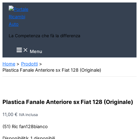
Vai
al
contenuto
La Competenza che fà la differenza
Main
Menu
Menu
Home
Prodotti
Plastica Fanale Anteriore sx Fiat 128 (Originale)
Plastica Fanale Anteriore sx Fiat 128 (Originale)
11,00
€
IVA inclusa
(51) Ric fan128bianco
Disponibilità:
1 disponibili