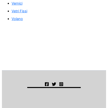
Vernici
Vetri Fissi
Volano