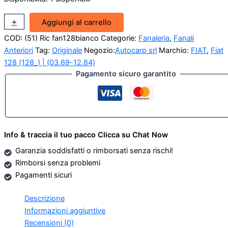
Plastica
+
-
Aggiungi al carrello
Fanale
COD:
(51) Ric fan128bianco
Categorie:
Fanaleria
,
Fanali
Anteriore
sx
Anteriori
Tag:
Originale
Negozio:
Autocarp srl
Marchio:
FIAT
,
Fiat
Fiat
128 (128_) | (03.69-12.84)
128
Pagamento sicuro garantito
(Originale)
quantità
Info & traccia il tuo pacco Clicca su Chat Now
Garanzia soddisfatti o rimborsati senza rischi!
Rimborsi senza problemi
Pagamenti sicuri
Descrizione
Informazioni aggiuntive
Recensioni (0)