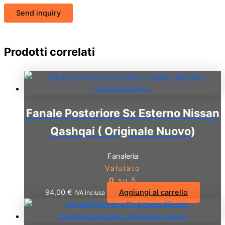
Send inquiry
Prodotti correlati
Fanale Posteriore Sx Esterno Nissan
Qashqai ( Originale Nuovo)
Fanaleria
Valutato
0
su 5
94,00
€
Aggiungi al carrello
IVA inclusa