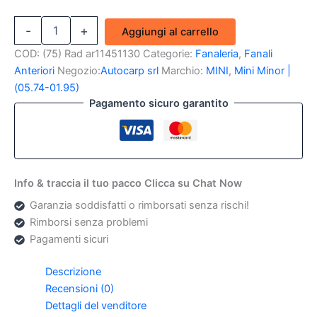
Plastica
-
+
Aggiungi al carrello
Fanale
Anteriore
COD:
(75) Rad ar11451130
Categorie:
Fanaleria
,
Fanali
dx-
Anteriori
Negozio:
Autocarp srl
Marchio:
MINI
,
Mini Minor |
sx
(05.74-01.95)
Mini
Pagamento sicuro garantito
Minor
MK2-
MK3
Cooper
quantità
Info & traccia il tuo pacco Clicca su Chat Now
Garanzia soddisfatti o rimborsati senza rischi!
Rimborsi senza problemi
Pagamenti sicuri
Descrizione
Recensioni (0)
Dettagli del venditore