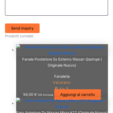
Send inquiry
Prodotti correlati
Fanale Posteriore Sx Esterno Nissan Qashqai (
Originale Nuovo)
Fanaleria
Valutato
0
su 5
94,00
€
Aggiungi al carrello
IVA inclusa
Faro Anteriore Dx Nissan Micra K12 (Originale Nuovo)