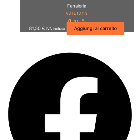
Fanaleria
Valutato
0
su 5
81,50
€
Aggiungi al carrello
IVA inclusa