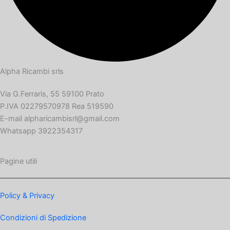
Alpha Ricambi srls
Via G.Ferraris, 55 59100 Prato
P.IVA 02279570978 Rea 519590
E-mail alpharicambisrl@gmail.com
Whatsapp 3922354317
Pagine utili
Policy & Privacy
Condizioni di Spedizione