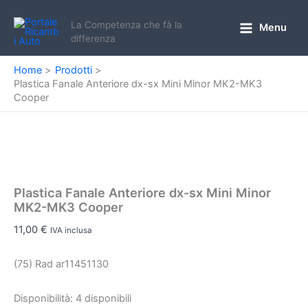
Vai
al
La Competenza che fà la
Menu
Main
differenza
contenuto
Menu
Home
Prodotti
Plastica Fanale Anteriore dx-sx Mini Minor MK2-MK3
Cooper
Plastica Fanale Anteriore dx-sx Mini Minor
MK2-MK3 Cooper
11,00
€
IVA inclusa
(75) Rad ar11451130
Disponibilità:
4 disponibili