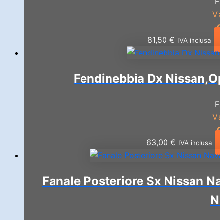
F
V
81,50
€
IVA inclusa
Fendinebbia Dx Nissan,Op
F
V
63,00
€
IVA inclusa
Fanale Posteriore Sx Nissan Na
N