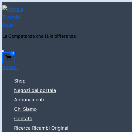
Vai
al
contenuto
La Competenza che fà la differenza
Cerca
Accedi
Shop
Negozi del portale
Abbonamenti
Chi Siamo
Contatti
Ricerca Ricambi Originali