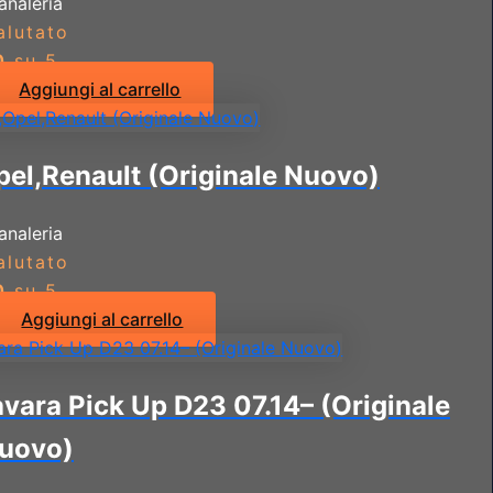
analeria
alutato
0
su 5
Aggiungi al carrello
el,Renault (Originale Nuovo)
analeria
alutato
0
su 5
Aggiungi al carrello
vara Pick Up D23 07.14– (Originale
uovo)