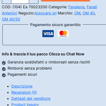
DX
COD:
(104) Ea 70023200
Categorie:
Fanaleria
,
Fanali
OM
Anteriori
Negozio:
Autocarp srl
Marchio:
OM
,
OM 40
,
40/50
quantità
OM 40/50
Pagamento sicuro garantito
Info & traccia il tuo pacco Clicca su Chat Now
Garanzia soddisfatti o rimborsati senza rischi!
Rimborsi senza problemi
Pagamenti sicuri
Descrizione
Recensioni (0)
Dettagli del venditore
Product Inquiry